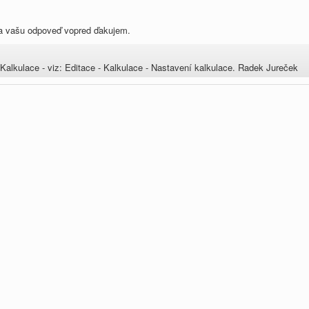
Za vašu odpoveď vopred ďakujem.
alkulace - viz: Editace - Kalkulace - Nastavení kalkulace. Radek Jureček