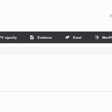
V
PV výpočty
Evidence
Excel
MenP