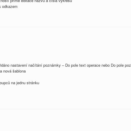
ností přímé editace názvu a čísla výkresu
 s odkazem
řidáno nastavení načítání poznámky – Do pole text operace nebo Do pole p
na nová šablona
loupců na jednu stránku