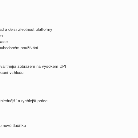
d a delší životnost platformy
on
kace
 dlouhodobém používání
kvalitnější zobrazení na vysokém DPI
ocení vzhledu
lednější a rychlejší práce
o nové tlačítko