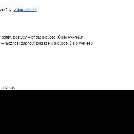
 změny,
video-ukázka
oduly, postupy – přidat sloupec „Číslo výkresu“
e – možnost zapnout zobrazení sloupce Číslo výkresu
d novinek