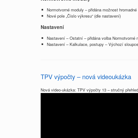
Normotvorné moduly – přidána možnost hromadné
Nové pole „Číslo výkresu“ (dle nastavení)
Nastavení
Nastavení – Ostatní – přidána volba Normotvorné m
Nastavení – Kalkulace, postupy – Výchozí sloupc
TPV výpočty – nová videoukázka
Nová video-ukázka: TPV výpočty 13 – stručný přehle