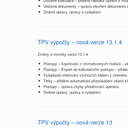
Uložené kalkulace – přidána nabídka Upravit s mož
Uložené dokumenty – oprava otevření dokumentu
Drobné úpravy, opravy a vylepšení
TPV výpočty – nová verze 13.1.4
Změny a novinky verze 13.1.4
Postupy
– kopírování z normotvorných modulů – p
Postupy
– Export do kalkulačního postupu – přidá
Vylepšené stahování výchozích šablon z internetu
Tisky – přidáno automatické přizpůsobení všech s
Postupy
– oprava chyby přetahování operace
Drobné úpravy, opravy a vylepšení
TPV výpočty – nová verze 13