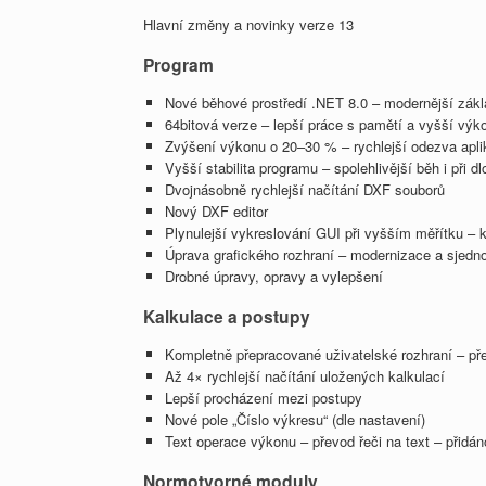
Hlavní změny a novinky verze 13
Program
Nové běhové prostředí .NET 8.0 – modernější zákla
64bitová verze – lepší práce s pamětí a vyšší výk
Zvýšení výkonu o 20–30 % – rychlejší odezva apli
Vyšší stabilita programu – spolehlivější běh i při
Dvojnásobně rychlejší načítání DXF souborů
Nový DXF editor
Plynulejší vykreslování GUI při vyšším měřítku – 
Úprava grafického rozhraní – modernizace a sjedn
Drobné úpravy, opravy a vylepšení
Kalkulace a postupy
Kompletně přepracované uživatelské rozhraní – přeh
Až 4× rychlejší načítání uložených kalkulací
Lepší procházení mezi postupy
Nové pole „Číslo výkresu“ (dle nastavení)
Text operace výkonu – převod řeči na text – přidán
Normotvorné moduly