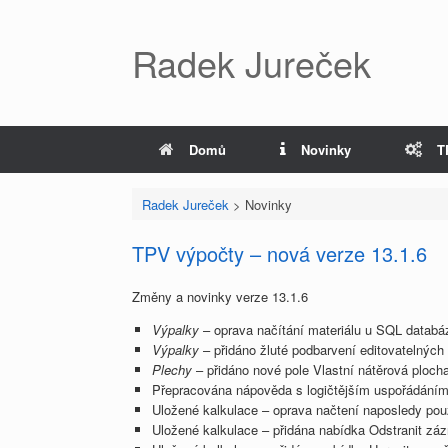
Radek Jureček
Domů
Novinky
T
Radek Jureček
>
Novinky
TPV výpočty – nová verze 13.1.6
Změny a novinky verze 13.1.6
Výpalky
– oprava načítání materiálu u SQL databá
Výpalky
– přidáno žluté podbarvení editovatelných
Plechy
– přidáno nové pole Vlastní nátěrová ploch
Přepracována nápověda s logičtějším uspořádání
Uložené kalkulace – oprava načtení naposledy použi
Uložené kalkulace – přidána nabídka Odstranit zá