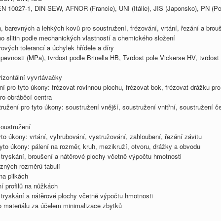
EN 10027-1, DIN SEW, AFNOR (Francie), UNI (Itálie), JIS (Japonsko), PN 
tin, barevných a lehkých kovů pro soustružení, frézování, vrtání, řezání a brou
eho slitin podle mechanických vlastností a chemického složení
vých tolerancí a úchylek hřídele a díry
 pevnosti (MPa), tvrdost podle Brinella HB, Tvrdost pole Vickerse HV, tvr
izontální vyvrtávačky
 pro tyto úkony: frézovat rovinnou plochu, frézovat bok, frézovat drážku pro
o obráběcí centra
žení pro tyto úkony: soustružení vnější, soustružení vnitřní, soustružení če
oustružení
to úkony: vrtání, vyhrubování, vystružování, zahloubení, řezání závitu
to úkony: pálení na rozměr, kruh, mezikruží, otvoru, drážky a obvodu
tryskání, broušení a nátěrové plochy včetně výpočtu hmotnosti
ůzných rozměrů tabulí
na pilkách
í profilů na nůžkách
tryskání a nátěrové plochy včetně výpočtu hmotnosti
ho materiálu za účelem minimalizace zbytků