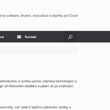
ývoj software, školení, konzultace a doplňky pro Excel
hra
Kontakt
t jednoduchou a rychlou pomoc zejména technologům a
gií od třískového obrábění a pálení až po svařování,
kusovníky, což vede k lepšímu plánování výroby a