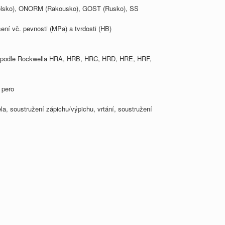
(Polsko), ONORM (Rakousko), GOST (Rusko), SS
šení vč. pevnosti (MPa) a tvrdosti (HB)
dost podle Rockwella HRA, HRB, HRC, HRD, HRE, HRF,
 pero
la, soustružení zápichu/výpichu, vrtání, soustružení