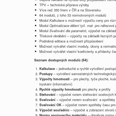
TPV = technická příprava výroby
Více než 350 firem v ČR a na Slovensku
64 modulů, z toho 33 normotvorných modulů
Modul
Kalkulace
s možností výpočtu ceny pro růz
Modul
Optimalizace dělení tyč. mat.
pro nářezové 
Modul
Svařování dle parametrů
, výpočet na základ
Třískové obrábění – výpočty na základě řezných 
Podrobná editace a možnosti přizpůsobení
Možnost vytvářet vlastní moduly, úkony a normati
Možnost vytvářet vlastní koeficienty a přídavky ča
Seznam dostupných modulů (64):
Kalkulace
– jednoduché a rychlé vytváření postupů
Postupy
– vytváření samostatných technologický
Výpočty hmotnosti
– pro plechy, tyče ploché, kula
tryskání (informativní)
Rychlé výpočty hmotnosti
pro plechy a profily
Stehování
– výpočet norem stehování ocelových k
Svařování
– výpočet norem svařování a spotřeby 
Svařování OK
– výpočet norem spotřeby času pro 
Výpočet souřadnic
– výpočet a zobrazení otvorů n
Normy spojovacího materiálu
– obsahuje normy 