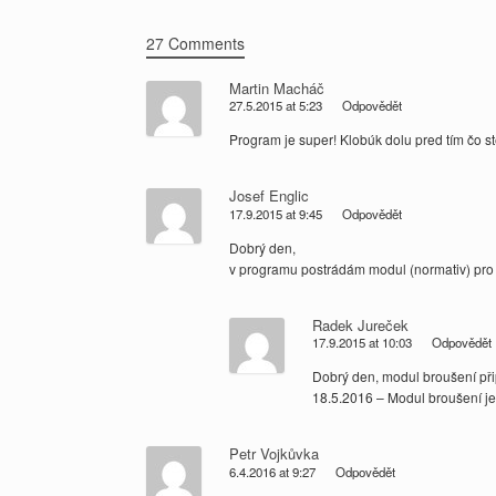
27 Comments
Martin Macháč
27.5.2015 at 5:23
Odpovědět
Program je super! Klobúk dolu pred tím čo ste
Josef Englic
17.9.2015 at 9:45
Odpovědět
Dobrý den,
v programu postrádám modul (normativ) pro 
Radek Jureček
17.9.2015 at 10:03
Odpovědět
Dobrý den, modul broušení při
18.5.2016 – Modul broušení je 
Petr Vojkůvka
6.4.2016 at 9:27
Odpovědět