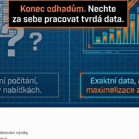
lánování výroby
tivů