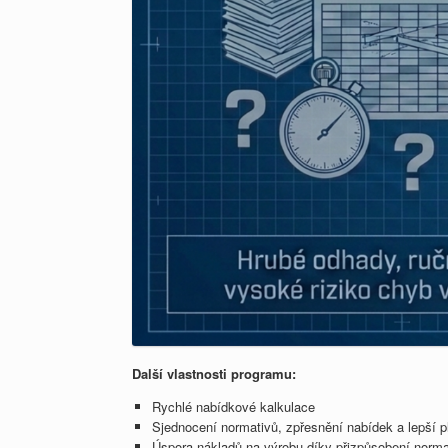
Další vlastnosti programu:
Rychlé nabídkové kalkulace
Sjednocení normativů, zpřesnění nabídek a lepší p
Úspora nákladů na výrobu díky přizpůsobení norma