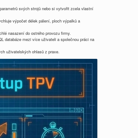
arametrů svých strojů nebo si vytvořit zcela vlastní
hluje výpočet délek pálení, ploch výpalků a
hlé nasazení do ostrého provozu firmy.
SQL databáze mezi více uživateli a společnou práci na
ch uživatelských ohlasů z praxe.