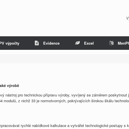
V
PV výpočty
Evidence
Excel
MenP
nské výrobě
vý nástroj pro technickou přípravu výroby, vyvíjený se záměrem poskytnou
64 modulů, z nichž 33 je normotvorných, pokrývajících širokou škálu technolo
zpracovávat rychlé nabídkové kalkulace a vytvářet technologické postupy s 