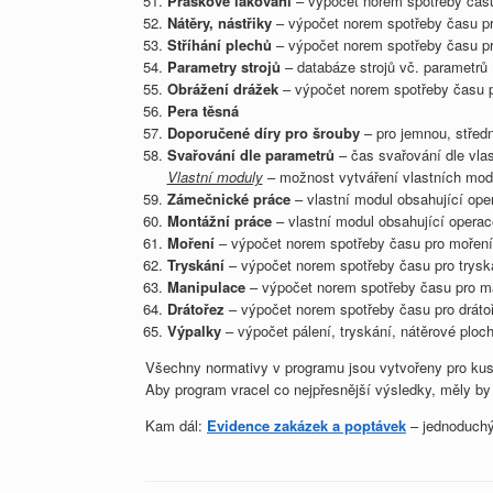
Práškové lakování
– výpočet norem spotřeby času p
Nátěry, nástřiky
– výpočet norem spotřeby času pro
Stříhání plechů
– výpočet norem spotřeby času pro
Parametry strojů
– databáze strojů vč. parametrů
Obrážení drážek
– výpočet norem spotřeby času p
Pera těsná
Doporučené díry pro šrouby
– pro jemnou, středn
Svařování dle parametrů
– čas svařování dle vlas
Vlastní moduly
– možnost vytváření vlastních modu
Zámečnické práce
– vlastní modul obsahující oper
Montážní práce
– vlastní modul obsahující operac
Moření
– výpočet norem spotřeby času pro moření
Tryskání
– výpočet norem spotřeby času pro trysk
Manipulace
– výpočet norem spotřeby času pro ma
Drátořez
– výpočet norem spotřeby času pro dráto
Výpalky
– výpočet pálení, tryskání, nátěrové plo
Všechny normativy v programu jsou vytvořeny pro kus
Aby program vracel co nejpřesnější výsledky, měly by 
Kam dál:
Evidence zakázek a poptávek
– jednoduchý