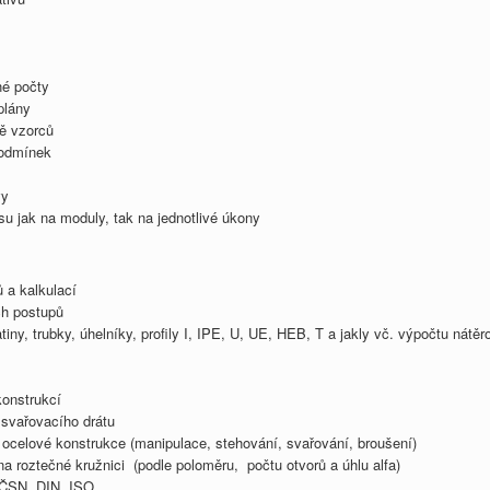
né počty
plány
ě vzorců
podmínek
vy
su jak na moduly, tak na jednotlivé úkony
 a kalkulací
ch postupů
tiny, trubky, úhelníky, profily I, IPE, U, UE, HEB, T a jakly vč. výpočtu nát
onstrukcí
svařovacího drátu
ocelové konstrukce (manipulace, stehování, svařování, broušení)
a roztečné kružnici (podle poloměru, počtu otvorů a úhlu alfa)
ČSN, DIN, ISO