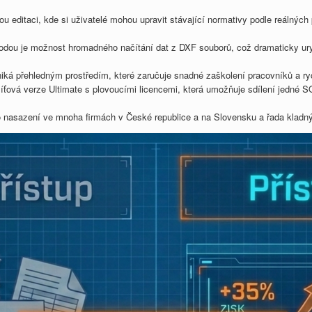
editaci, kde si uživatelé mohou upravit stávající normativy podle reálných p
ou je možnost hromadného načítání dat z DXF souborů, což dramaticky uryc
ká přehledným prostředím, které zaručuje snadné zaškolení pracovníků a ryc
e síťová verze Ultimate s plovoucími licencemi, která umožňuje sdílení jedné 
o nasazení ve mnoha firmách v České republice a na Slovensku a řada kladný