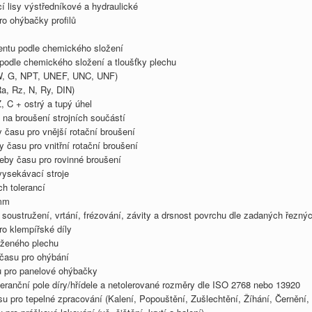
 lisy výstředníkové a hydraulické
o ohýbačky profilů
entu podle chemického složení
podle chemického složení a tloušťky plechu
 W, G, NPT, UNEF, UNC, UNF)
a, Rz, N, Ry, DIN)
Z, C + ostrý a tupý úhel
 na broušení strojních součástí
času pro vnější rotační broušení
 času pro vnitřní rotační broušení
eby času pro rovinné broušení
ysekávací stroje
h tolerancí
 mm
soustružení, vrtání, frézování, závity a drsnost povrchu dle zadaných řezn
o klempířské díly
uženého plechu
času pro ohýbání
 pro panelové ohýbačky
ranční pole díry/hřídele a netolerované rozměry dle ISO 2768 nebo 13920
 pro tepelné zpracování (Kalení, Popouštění, Zušlechtění, Žíhání, Černění,