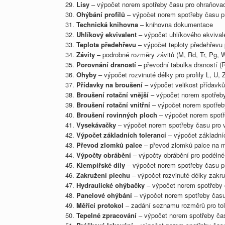
Lisy
– výpočet norem spotřeby času pro ohraňovací
Ohýbání profilů
– výpočet norem spotřeby času pr
Technická knihovna
– knihovna dokumentace
Uhlíkový ekvivalent
– výpočet uhlíkového ekvival
Teplota předehřevu
– výpočet teploty předehřevu 
Závity
– podrobné rozměry závitů (M, Rd, Tr, Pg,
Porovnání drsností
– převodní tabulka drsností (R
Ohyby
– výpočet rozvinuté délky pro profily L, U, 
Přídavky na broušení
– výpočet velikost přídavků
Broušení rotační vnější
– výpočet norem spotřeby 
Broušení rotační vnitřní
– výpočet norem spotřeby
Broušení rovinných ploch
– výpočet norem spotř
Vysekávačky
– výpočet norem spotřeby času pro v
Výpočet základních tolerancí
– výpočet základníc
Převod zlomků palce
– převod zlomků palce na
Výpočty obrábění
– výpočty obrábění pro podélné 
Klempířské díly
– výpočet norem spotřeby času pr
Zakružení plechu
– výpočet rozvinuté délky zakr
Hydraulické ohýbačky
– výpočet norem spotřeby 
Panelové ohýbání
– výpočet norem spotřeby času
Měřící protokol
– zadání seznamu rozměrů pro tole
Tepelné zpracování
– výpočet norem spotřeby času