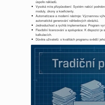
úspoře nákladů.
Vysoká míra přizpůsobení: Systém nabízí podrobnou 
moduly, úkony a koeficienty.
Automatizace a moderní nástroje: Významnou výhod
automatické generování náhledových obrázků.
Jednoduchost a rychlá implementace: Program vyni
Flexibilní licencování a spolupráce: K dispozici j
kalkulacích.
Důvěra uživatelů: o kvalitách programu svědčí jeh