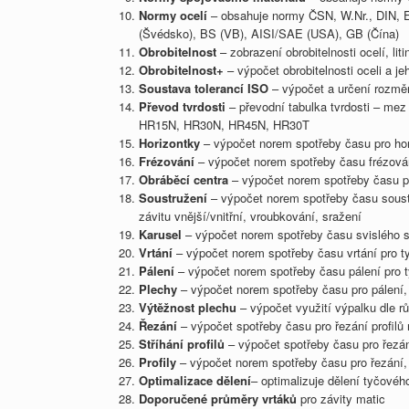
Normy ocelí
– obsahuje normy ČSN, W.Nr., DIN, 
(Švédsko), BS (VB), AISI/SAE (USA), GB (Čína)
Obrobitelnost
– zobrazení obrobitelnosti ocelí, li
Obrobitelnost+
– výpočet obrobitelnosti oceli a j
Soustava tolerancí ISO
– výpočet a určení rozměro
Převod tvrdosti
– převodní tabulka tvrdosti – mez
HR15N, HR30N, HR45N, HR30T
Horizontky
– výpočet norem spotřeby času pro hor
Frézování
– výpočet norem spotřeby času frézování
Obráběcí centra
– výpočet norem spotřeby času pr
Soustružení
– výpočet norem spotřeby času soustru
závitu vnější/vnitřní, vroubkování, sražení
Karusel
– výpočet norem spotřeby času svislého s
Vrtání
– výpočet norem spotřeby času vrtání pro ty
Pálení
– výpočet norem spotřeby času pálení pro ty
Plechy
– výpočet norem spotřeby času pro pálení, 
Výtěžnost plechu
– výpočet využití výpalku dle r
Řezání
– výpočet spotřeby času pro řezání profilů 
Stříhání profilů
– výpočet spotřeby času pro řezán
Profily
– výpočet norem spotřeby času pro řezání, 
Optimalizace dělení
– optimalizuje dělení tyčové
Doporučené průměry vrtáků
pro závity matic