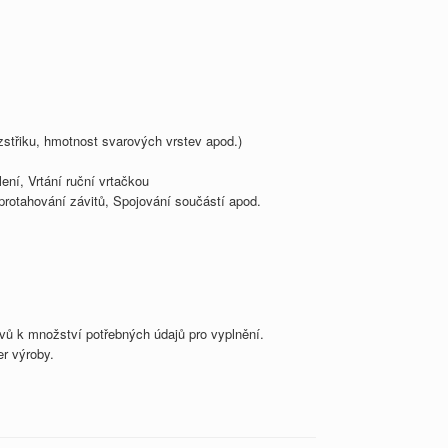
zstřiku, hmotnost svarových vrstev apod.)
ení, Vrtání ruční vrtačkou
protahování závitů, Spojování součástí apod.
vů k množství potřebných údajů pro vyplnění.
er výroby.