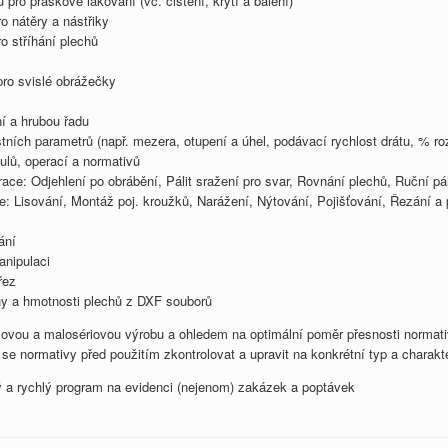
ro práškové lakování (vč. čištění, krytí a balení)
 nátěry a nástřiky
 stříhání plechů
ro svislé obrážečky
í a hrubou řadu
tních parametrů (např. mezera, otupení a úhel, podávací rychlost drátu, % ro
lů, operací a normativů
ace: Odjehlení po obrábění, Pálit sražení pro svar, Rovnání plechů, Ruční pál
e: Lisování, Montáž poj. kroužků, Narážení, Nýtování, Pojišťování, Řezání a 
ání
nipulaci
řez
chy a hmotnosti plechů z DXF souborů
ovou a malosériovou výrobu a ohledem na optimální poměr přesnosti normati
se normativy před použitím zkontrolovat a upravit na konkrétní typ a charakt
 a rychlý program na evidenci (nejenom) zakázek a poptávek