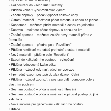
• Rozpočítání do všech kusů sestavy
• Přidána volba “Synchronizovat výběr”
• Zadání dopravy – přidán výpočet celkové ceny
• Ostatní materiál – možnost přidat materiál s cenou za jednotku
• Kooperace – možnost přidat materiál s cenou za jednotku
• Doprava – možnost přidat dopravu s cenou za km
• Zadání operace – možnost založit nový materiál přímo z
formuláře
• Zadání operace – přidáno pole “Rozdělení”
• Přidáno rozdělení materiálů pro hutní a ostatní materiál
• Nový materiál – přidáno pole “Rozdělení”
• Export do kalkulačního postupu – vylepšení
• Přidána jednoduchá kalkulačka
• Přidána možnost odstranit všechny operace
• Hromadný export postupů do xlsx (Excel, Calc)
• Přidána možnost zobrazit v postupu další pomocné pole s
vlastním popisem
• Seznam postupů – přidána možnost filtrování
• Seznam postupů – přidána možnost kopírovat postup do jiné
kalkulace
• Nová šablona pro generování kalkulačního postupu
Editace