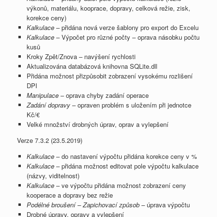
výkonů, materiálu, kooprace, dopravy, celková režie, zisk,
korekce ceny)
Kalkulace
– přidána nová verze šablony pro export do Excelu
Kalkulace
– Výpočet pro různé počty – oprava násobku počtu
kusů
Kroky Zpět/Znova – navýšení rychlosti
Aktualizována databázová knihovna SQLite.dll
Přidána možnost přizpůsobit zobrazení vysokému rozlišení
DPI
Manipulace
– oprava chyby zadání operace
Zadání dopravy
– opraven problém s uložením při jednotce
Kč/€
Velké množství drobných úprav, oprav a vylepšení
Verze 7.3.2 (23.5.2019)
Kalkulace
– do nastavení výpočtu přidána korekce ceny v %
Kalkulace
– přidána možnost editovat pole výpočtu kalkulace
(názvy, viditelnost)
Kalkulace
– ve výpočtu přidána možnost zobrazení ceny
kooperace a dopravy bez režie
Podélné broušení – Zapichovací způsob
– úprava výpočtu
Drobné úpravy, opravy a vylepšení