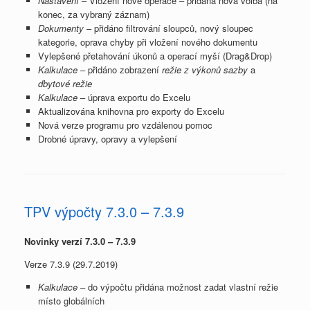
Nastavení
– Vložení nové operace – přidána nová volba (na
konec, za vybraný záznam)
Dokumenty
– přidáno filtrování sloupců, nový sloupec
kategorie, oprava chyby při vložení nového dokumentu
Vylepšené přetahování úkonů a operací myší (Drag&Drop)
Kalkulace
– přidáno zobrazení
režie z výkonů sazby
a
dbytové režie
Kalkulace
– úprava exportu do Excelu
Aktualizována knihovna pro exporty do Excelu
Nová verze programu pro vzdálenou pomoc
Drobné úpravy, opravy a vylepšení
TPV výpočty 7.3.0 – 7.3.9
Novinky verzí 7.3.0 – 7.3.9
Verze 7.3.9 (29.7.2019)
Kalkulace
– do výpočtu přidána možnost zadat vlastní režie
místo globálních