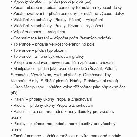
• Výpočty obrábění – přidán počet přejetí (ae)
• Zadání obrábění – přidán pomocný formulář na výpočet délky
• Zadání svařování – přidán pomocný formulář na výpočet délky
• Vkládání ze schránky (Plechy, Pálení) – vylepšení
• Vkládání ze schránky (Profily, Řezání) – vylepšení
• Výpočet drsnosti – vylepšení
• Optimalizace řezání – Výpočet počtu řezaných položek
• Tolerance – přidána velikost tolerančního pole
• Tolerance – přidán typ uložení
• Tolerance – změna vykreslování grafiky
• Vylepšené zadávání nových profilů a způsobů stehování
• Manipulace – přidán jako úkon do modulů (Řezání, Pálení,
Stehování, Vysekávač, Hydr. ohýbačky, Ohraňovací lisy,
Klempířské díly, Stříhání plechů, Nátěry, Práškové lakování)
• Úkon Manipulace – přidána volba “Připočítat jako přípravný čas
(tB)
• Pálení – přidány úkony Propal a Značkování
• Plechy – přidány úkony Propal a Značkování
• Pálení – možnost hromadné změny tloušťky pro všechny
úkony
• Plechy – možnost hromadné změny tloušťky pro všechny
úkony
• Zadání operace – přidána možnost otevírat pomocné moduly