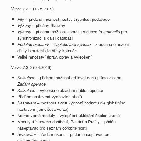
Verze 7.3.1 (13.5.2019)
Pily
– přidána možnost nastavit rychlost podavače
Výkony
– přidány Skupiny
Výkony
– přidána možnost zobrazit sloupec
Id materiálu
pro
synchronizaci s další databází
Podélné broušení – Zapichovací způsob
– zrušenno omezení
délky broušení dle šířky kotouče
Velké množství úprav, oprav a vylepšení
Verze 7.3.0 (9.4.2019)
Kalkulace
– přidána možnost editovat cenu přímo z okna
Zadání operace
Kalkulace
– vylepšené ukládání šablon operací
Přidáno nastavení výchozích strojů
Nastavení
– možnost zvolit výchozí hodnotu dle globálního
nastavení (jen síťová verze)
Normotvorné moduly – vylepšení ukládání šablon úkonů
Moduly třískového obrábění, Řezání a Profily – přidán
našeptávač pro seznam obrobitelností
Svařování
– Zadání úkonu – přidán našeptávač pro
velikost/typ svaru