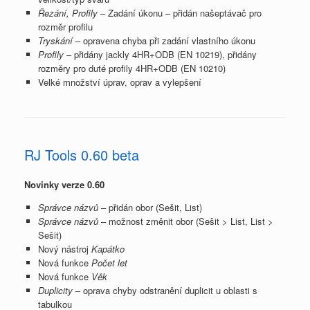
Řezání, Profily
– Zadání úkonu – přidán našeptávač pro
rozměr profilu
Tryskání
– opravena chyba při zadání vlastního úkonu
Profily
– přidány jackly 4HR+ODB (EN 10219), přidány
rozměry pro duté profily 4HR+ODB (EN 10210)
Velké množství úprav, oprav a vylepšení
RJ Tools 0.60 beta
Novinky verze 0.60
Správce názvů
– přidán obor (Sešit, List)
Správce názvů
– možnost změnit obor (Sešit > List, List >
Sešit)
Nový nástroj
Kapátko
Nová funkce
Počet let
Nová funkce
Věk
Duplicity
– oprava chyby odstranění duplicit u oblasti s
tabulkou