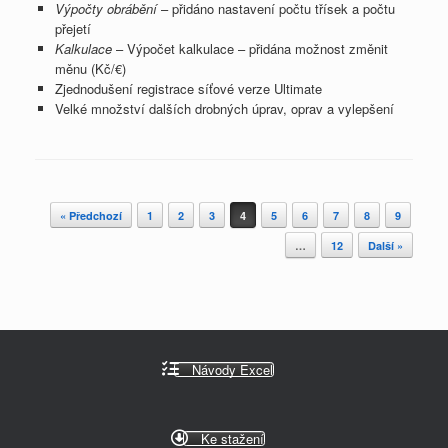
Výpočty obrábění
– přidáno nastavení počtu třísek a počtu
přejetí
Kalkulace
– Výpočet kalkulace – přidána možnost změnit
měnu (Kč/€)
Zjednodušení registrace síťové verze Ultimate
Velké množství dalších drobných úprav, oprav a vylepšení
Post navigation
« Předchozí
1
2
3
4
5
6
7
8
9
…
12
Další »
Návody Excel
Ke stažení