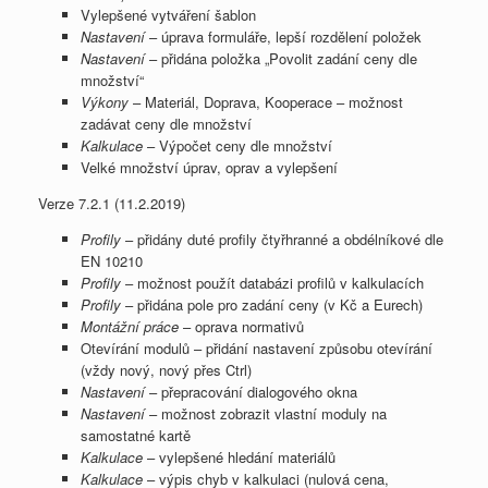
Vylepšené vytváření šablon
Nastavení
– úprava formuláře, lepší rozdělení položek
Nastavení
– přidána položka „Povolit zadání ceny dle
množství“
Výkony
– Materiál, Doprava, Kooperace – možnost
zadávat ceny dle množství
Kalkulace
– Výpočet ceny dle množství
Velké množství úprav, oprav a vylepšení
Verze 7.2.1 (11.2.2019)
Profily
– přidány duté profily čtyřhranné a obdélníkové dle
EN 10210
Profily
– možnost použít databázi profilů v kalkulacích
Profily
– přidána pole pro zadání ceny (v Kč a Eurech)
Montážní práce
– oprava normativů
Otevírání modulů – přidání nastavení způsobu otevírání
(vždy nový, nový přes Ctrl)
Nastavení
– přepracování dialogového okna
Nastavení
– možnost zobrazit vlastní moduly na
samostatné kartě
Kalkulace
– vylepšené hledání materiálů
Kalkulace
– výpis chyb v kalkulaci (nulová cena,