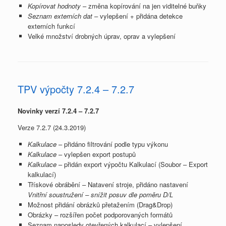
Kopírovat hodnoty
– změna kopírování na jen viditelné buňky
Seznam externích dat
– vylepšení + přidána detekce
externích funkcí
Velké množství drobných úprav, oprav a vylepšení
TPV výpočty 7.2.4 – 7.2.7
Novinky verzí 7.2.4 – 7.2.7
Verze 7.2.7 (24.3.2019)
Kalkulace
– přidáno filtrování podle typu výkonu
Kalkulace
– vylepšen export postupů
Kalkulace
– přidán export výpočtu Kalkulací (Soubor – Export
kalkulací)
Třískové obrábění – Natavení stroje, přidáno nastavení
Vnitřní soustružení – snížit posuv dle poměru D/L
Možnost přidání obrázků přetažením (Drag&Drop)
Obrázky – rozšířen počet podporovaných formátů
Seznam naposledy otevřených kalkulací – vylepšení