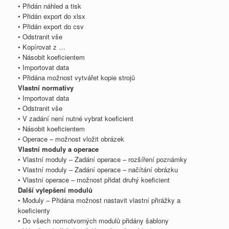
• Přidán náhled a tisk
• Přidán export do xlsx
• Přidán export do csv
• Odstranit vše
• Kopírovat z …
• Násobit koeficientem
• Importovat data
• Přidána možnost vytvářet kopie strojů
Vlastní normativy
• Importovat data
• Odstranit vše
• V zadání není nutné vybrat koeficient
• Násobit koeficientem
• Operace – možnost vložit obrázek
Vlastní moduly a operace
• Vlastní moduly – Zadání operace – rozšíření poznámky
• Vlastní moduly – Zadání operace – načítání obrázku
• Vlastní operace – možnost přidat druhý koeficient
Další vylepšení modulů
• Moduly – Přidána možnost nastavit vlastní přirážky a
koeficienty
• Do všech normotvorných modulů přidány šablony