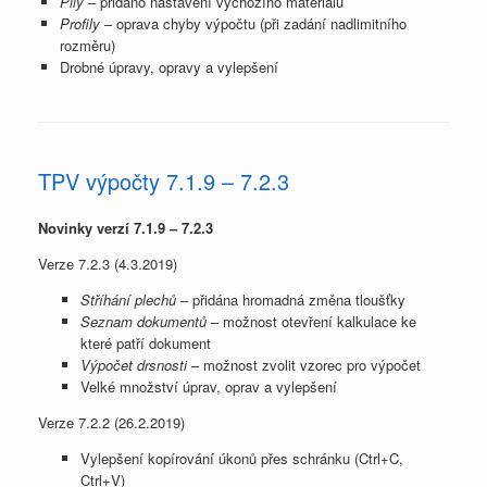
Pily
– přidáno nastavení výchozího materiálu
Profily
– oprava chyby výpočtu (při zadání nadlimitního
rozměru)
Drobné úpravy, opravy a vylepšení
TPV výpočty 7.1.9 – 7.2.3
Novinky verzí 7.1.9 – 7.2.3
Verze 7.2.3 (4.3.2019)
Stříhání plechů
– přidána hromadná změna tloušťky
Seznam dokumentů
– možnost otevření kalkulace ke
které patří dokument
Výpočet drsnosti
– možnost zvolit vzorec pro výpočet
Velké množství úprav, oprav a vylepšení
Verze 7.2.2 (26.2.2019)
Vylepšení kopírování úkonů přes schránku (Ctrl+C,
Ctrl+V)