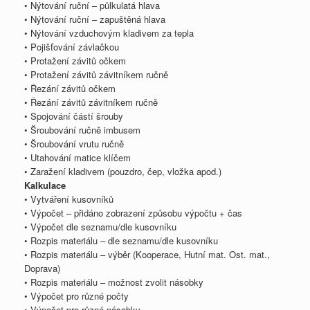
• Nýtování ruční – půlkulatá hlava
• Nýtování ruční – zapuštěná hlava
• Nýtování vzduchovým kladivem za tepla
• Pojišťování závlačkou
• Protažení závitů očkem
• Protažení závitů závitníkem ručně
• Řezání závitů očkem
• Řezání závitů závitníkem ručně
• Spojování částí šrouby
• Šroubování ručně imbusem
• Šroubování vrutu ručně
• Utahování matice klíčem
• Zaražení kladivem (pouzdro, čep, vložka apod.)
Kalkulace
• Vytváření kusovníků
• Výpočet – přidáno zobrazení způsobu výpočtu + čas
• Výpočet dle seznamu/dle kusovníku
• Rozpis materiálu – dle seznamu/dle kusovníku
• Rozpis materiálu – výběr (Kooperace, Hutní mat. Ost. mat.,
Doprava)
• Rozpis materiálu – možnost zvolit násobky
• Výpočet pro různé počty
• Výpočet pro různé násobky