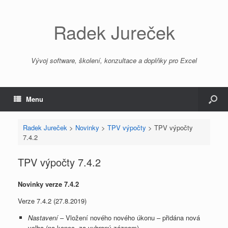
Radek Jureček
Vývoj software, školení, konzultace a doplňky pro Excel
Menu
Radek Jureček
>
Novinky
>
TPV výpočty
>
TPV výpočty
7.4.2
TPV výpočty 7.4.2
Novinky verze 7.4.2
Verze 7.4.2 (27.8.2019)
Nastavení
– Vložení nového nového úkonu – přidána nová
volba (na konec, za vybraný záznam)