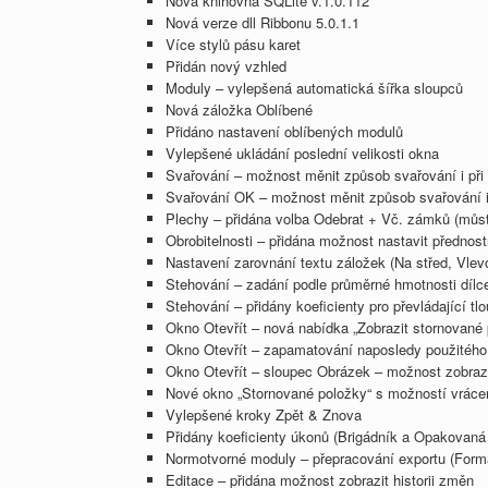
Nová knihovna SQLite v.1.0.112
Nová verze dll Ribbonu 5.0.1.1
Více stylů pásu karet
Přidán nový vzhled
Moduly – vylepšená automatická šířka sloupců
Nová záložka Oblíbené
Přidáno nastavení oblíbených modulů
Vylepšené ukládání poslední velikosti okna
Svařování – možnost měnit způsob svařování i při
Svařování OK – možnost měnit způsob svařování i
Plechy – přidána volba Odebrat + Vč. zámků (můs
Obrobitelnosti – přidána možnost nastavit přednos
Nastavení zarovnání textu záložek (Na střed, Vlev
Stehování – zadání podle průměrné hmotnosti dílc
Stehování – přidány koeficienty pro převládající tl
Okno Otevřít – nová nabídka „Zobrazit stornované 
Okno Otevřít – zapamatování naposledy použitého f
Okno Otevřít – sloupec Obrázek – možnost zobraz
Nové okno „Stornované položky“ s možností vráce
Vylepšené kroky Zpět & Znova
Přidány koeficienty úkonů (Brigádník a Opakovaná
Normotvorné moduly – přepracování exportu (Formá
Editace – přidána možnost zobrazit historii změn