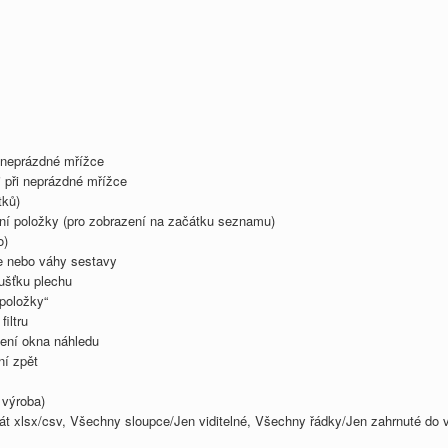
 neprázdné mřížce
 při neprázdné mřížce
tků)
tní položky (pro zobrazení na začátku seznamu)
o)
e nebo váhy sestavy
oušťku plechu
položky“
iltru
ení okna náhledu
ní zpět
 výroba)
t xlsx/csv, Všechny sloupce/Jen viditelné, Všechny řádky/Jen zahrnuté do 