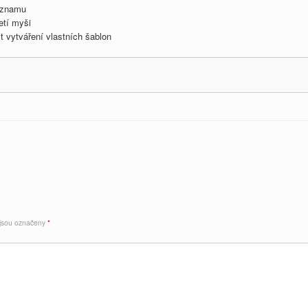
záznamu
etí myši
t vytváření vlastních šablon
 jsou označeny
*