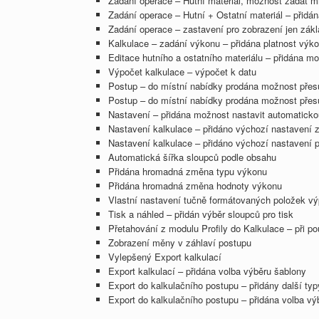
Zadání operace – Hutní materiál, možnost zadat m
Zadání operace – Hutní + Ostatní materiál – přid
Zadání operace – zastavení pro zobrazení jen zák
Kalkulace – zadání výkonu – přidána platnost výko
Editace hutního a ostatního materiálu – přidána m
Výpočet kalkulace – výpočet k datu
Postup – do místní nabídky prodána možnost přes
Postup – do místní nabídky prodána možnost přes
Nastavení – přidána možnost nastavit automaticko
Nastavení kalkulace – přidáno výchozí nastavení 
Nastavení kalkulace – přidáno výchozí nastavení 
Automatická šířka sloupců podle obsahu
Přidána hromadná změna typu výkonu
Přidána hromadná změna hodnoty výkonu
Vlastní nastavení tučně formátovaných položek vý
Tisk a náhled – přidán výběr sloupců pro tisk
Přetahování z modulu Profily do Kalkulace – při pou
Zobrazení měny v záhlaví postupu
Vylepšený Export kalkulací
Export kalkulací – přidána volba výběru šablony
Export do kalkulačního postupu – přidány další typ
Export do kalkulačního postupu – přidána volba vý