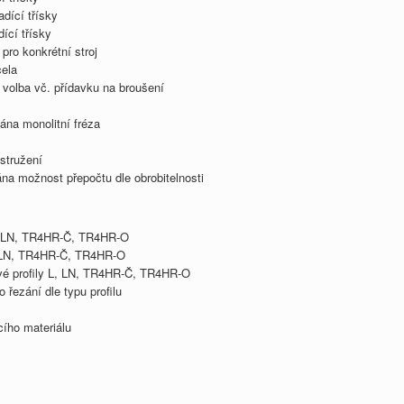
adící třísky
ící třísky
pro konkrétní stroj
čela
 volba vč. přídavku na broušení
ána monolitní fréza
stružení
ána možnost přepočtu dle obrobitelnosti
 L, LN, TR4HR-Č, TR4HR-O
 L, LN, TR4HR-Č, TR4HR-O
ové profily L, LN, TR4HR-Č, TR4HR-O
o řezání dle typu profilu
cího materiálu