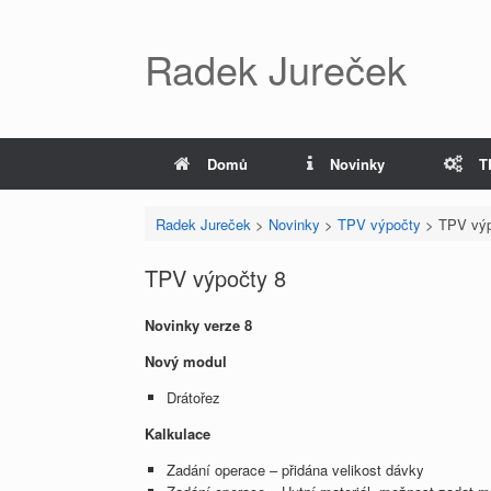
Radek Jureček
Domů
Novinky
T
Radek Jureček
>
Novinky
>
TPV výpočty
>
TPV výp
TPV výpočty 8
Novinky verze 8
Nový modul
Drátořez
Kalkulace
Zadání operace – přidána velikost dávky