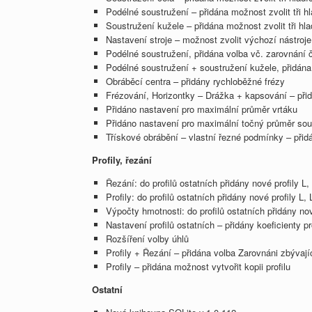
Podélné soustružení – přidána možnost zvolit tři hl
Soustružení kužele – přidána možnost zvolit tři hlad
Nastavení stroje – možnost zvolit výchozí nástroje 
Podélné soustružení, přidána volba vč. zarovnání 
Podélné soustružení + soustružení kužele, přidána
Obráběcí centra – přidány rychloběžné frézy
Frézování, Horizontky – Drážka + kapsování – přid
Přidáno nastavení pro maximální průměr vrtáku
Přidáno nastavení pro maximální točný průměr sou
Třískové obrábění – vlastní řezné podmínky – přid
Profily, řezání
Řezání: do profilů ostatních přidány nové profily
Profily: do profilů ostatních přidány nové profily
Výpočty hmotnosti: do profilů ostatních přidány n
Nastavení profilů ostatních – přidány koeficienty pr
Rozšíření volby úhlů
Profily + Řezání – přidána volba Zarovnáni zbývají
Profily – přidána možnost vytvořit kopii profilu
Ostatní