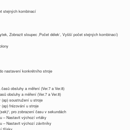
t stejných kombinací
ytek, Zobrazit sloupec ‚Počet délek‘, Vyšší počet stejných kombinací)
blony
o nastavení konkrétního stroje
 časů obsluhy a měření (Ver.7 a Ver.8)
asů obsluhy a měření (Ver.7 a Ver.8)
(ap) soustružení u stroje
(ap) frézování u stroje
(sek)“, pro zobrazení času v sekundách
u – Nastavit výchozí vrtáky
u – Nastavit výchozí závitníky
í třísky