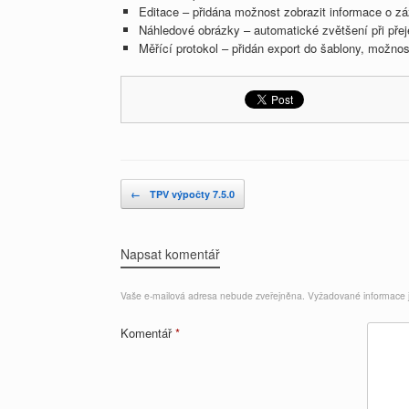
Editace – přidána možnost zobrazit informace o 
Náhledové obrázky – automatické zvětšení při přej
Měřící protokol – přidán export do šablony, možnos
Post navigation
←
TPV výpočty 7.5.0
Napsat komentář
Vaše e-mailová adresa nebude zveřejněna.
Vyžadované informace
Komentář
*