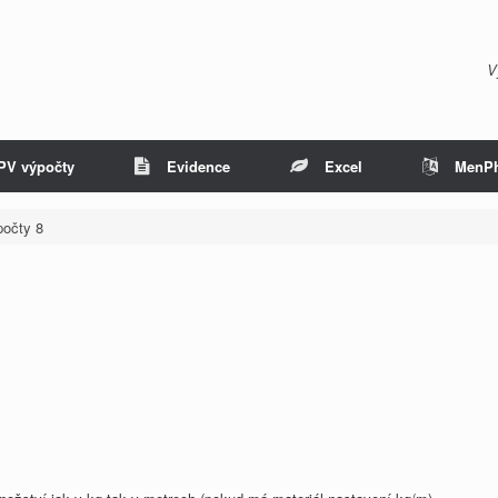
V
PV výpočty
Evidence
Excel
MenP
očty 8