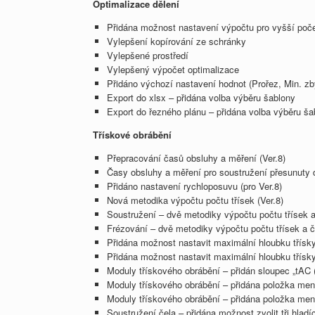
Optimalizace dělení
Přidána možnost nastavení výpočtu pro vyšší poče
Vylepšení kopírování ze schránky
Vylepšené prostředí
Vylepšený výpočet optimalizace
Přidáno výchozí nastavení hodnot (Prořez, Min. zb
Export do xlsx – přidána volba výběru šablony
Export do řezného plánu – přidána volba výběru ša
Třískové obrábění
Přepracování časů obsluhy a měření (Ver.8)
Časy obsluhy a měření pro soustružení přesunuty d
Přidáno nastavení rychloposuvu (pro Ver.8)
Nová metodika výpočtu počtu třísek (Ver.8)
Soustružení – dvě metodiky výpočtu počtu třísek a
Frézování – dvě metodiky výpočtu počtu třísek a č
Přidána možnost nastavit maximální hloubku třísky 
Přidána možnost nastavit maximální hloubku třísky 
Moduly třískového obrábění – přidán sloupec „tAC 
Moduly třískového obrábění – přidána položka men
Moduly třískového obrábění – přidána položka men
Soustružení čela – přidána možnost zvolit tři hladíc