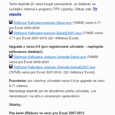
Tento doplněk již nelze koupit samostatně. Je dodáván na
vyžádání zdarma k programu TPV výpočty. Odkaz zde:
TV
výpočty
Stáhnout Kalkulace-postupy-Setup.exe
(765kB) verze 0.71
pro Excel 2000-2003
Stáhnout Kalkulace-postupy-SetupE2007.exe
(770kB) verze
0.71 pro Excel 2007-2016 (32 i 64bitový Excel)
Upgrade z verze 0.6 (pro registrované uživatele – nepřepíše
editovanou databázi):
Stáhnout Kalkulace_postupy-Upgrade-Setup.exe
(763kB)
verze pro Excel 2000-2003
Stáhnout Kalkulace_postupy-Upgrade-SetupE2007.exe
(767kB) verze pro Excel 2007-2016 (32 i 64bitový Excel))
Poznámka:
pro všechny uživatele verze 0.6 je upgrade na verzi
0.71 zdarma
Nainstaluje doplněk jen do aktuálního profilu uživatele. Lze
nainstalovat i na účtu s omezeným oprávněním.
Ukázky:
Pás karet (Ribbon) ve verzi pro Excel 2007-2013