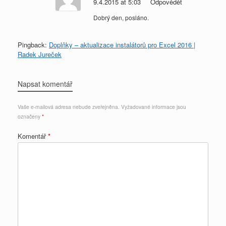
9.4.2015 at 5:03
Odpovědět
Dobrý den, posláno.
Pingback:
Doplňky – aktualizace instalátorů pro Excel 2016 |
Radek Jureček
Napsat komentář
Vaše e-mailová adresa nebude zveřejněna.
Vyžadované informace jsou
označeny
*
Komentář
*