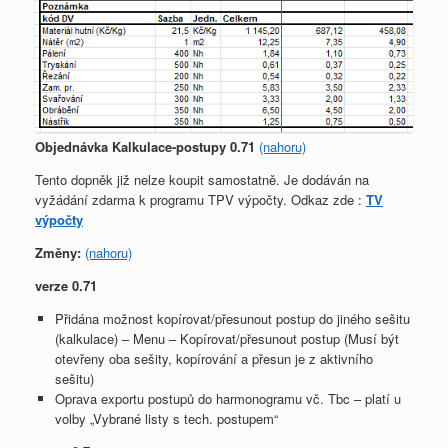
Objednávka Kalkulace-postupy 0.71
(nahoru)
Tento dopněk již nelze koupit samostatně. Je dodáván na
vyžádání zdarma k programu TPV výpočty. Odkaz zde :
TV
výpočty
Změny:
(nahoru)
verze 0.71
Přidána možnost kopírovat/přesunout postup do jiného sešitu
(kalkulace) – Menu – Kopírovat/přesunout postup (Musí být
otevřeny oba sešity, kopírování a přesun je z aktivního
sešitu)
Oprava exportu postupů do harmonogramu vč. Tbc – platí u
volby „Vybrané listy s tech. postupem“