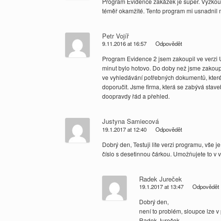
Program Evidence zakázek je super. Vyzkouš
téměř okamžité. Tento program mi usnadnil m
Petr Vojíř
9.11.2016 at 16:57
Odpovědět
Program Evidence 2 jsem zakoupil ve verzi 
minut bylo hotovo. Do doby než jsme zakoupi
ve vyhledávání potřebných dokumentů, které
doporučit. Jsme firma, která se zabývá stave
doopravdy řád a přehled.
Justyna Samiecová
19.1.2017 at 12:40
Odpovědět
Dobrý den, Testuji lite verzi programu, vše j
číslo s desetinnou čárkou. Umožňujete to v v
Radek Jureček
19.1.2017 at 13:47
Odpovědět
Dobrý den,
není to problém, sloupce lze v
Radek Jureček