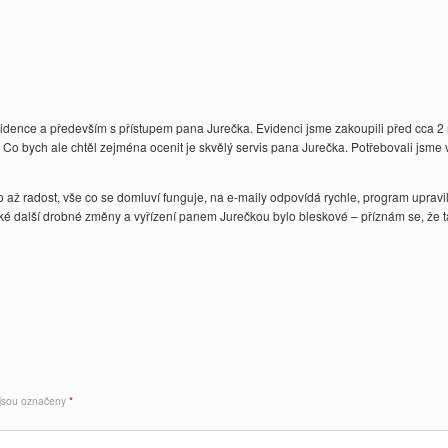
idence a především s přístupem pana Jurečka. Evidenci jsme zakoupili před cca 2 
 Co bych ale chtěl zejména ocenit je skvělý servis pana Jurečka. Potřebovali jsme 
až radost, vše co se domluví funguje, na e-maily odpovídá rychle, program upravi
aké další drobné změny a vyřízení panem Jurečkou bylo bleskové – příznám se, že t
 jsou označeny
*