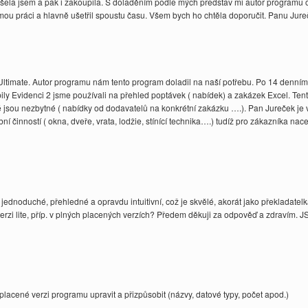
ela jsem a pak i zakoupila. S doladěním podle mých představ mi autor programu 
ou práci a hlavně ušetřil spoustu času. Všem bych ho chtěla doporučit. Panu Jurečk
Ultimate. Autor programu nám tento program doladil na naší potřebu. Po 14 denním
ly Evidenci 2 jsme používali na přehled poptávek ( nabídek) a zakázek Excel. Tent
 jsou nezbytné ( nabídky od dodavatelů na konkrétní zakázku ….). Pan Jureček j
bní činností ( okna, dveře, vrata, lodžie, stínící technika….) tudíž pro zákazníka 
e jednoduché, přehledné a opravdu intuitivní, což je skvělé, akorát jako překladatelk
erzi lite, příp. v plných placených verzích? Předem děkuji za odpověď a zdravím. J
 placené verzi programu upravit a přizpůsobit (názvy, datové typy, počet apod.)