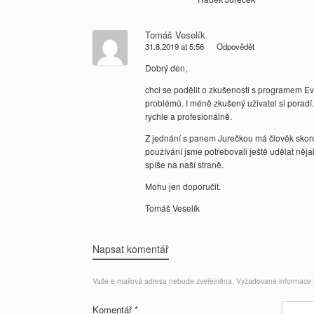
Tomáš Veselík
31.8.2019 at 5:56
Odpovědět
Dobrý den,
chci se podělit o zkušenosti s programem Ev
problémů. I méně zkušený uživatel si poradí.
rychle a profesionálně.
Z jednání s panem Jurečkou má člověk skoro 
používání jsme potřebovali ještě udělat něj
spíše na naší straně.
Mohu jen doporučit.
Tomáš Veselík
Napsat komentář
Vaše e-mailová adresa nebude zveřejněna.
Vyžadované informace
Komentář
*