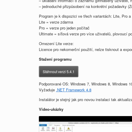
– ukládání informací o záznamu (přihlášený uživatel, 
– jednoduché přizpůsobení na konkrétní požadavky (Zm
Program je k dispozici ve třech variantách: Lite, Pro a
Lite = verze zdarma
Pro = verze pro jeden počítač
Ultimate = síťová verze pro více uživatelů, plovoucí po
Omezení Lite verze:
Licence pro nekomerční použití, nelze tisknout a expo
Stažení programu
Stáhnout verzi 5.4.1
Podporované OS: Windows 7, Windows 8, Windows 10, 
Vyžaduje
.NET Framework 4.8
Instalátor je stejný jak pro novou instalaci tak aktualiz
Video-ukázky