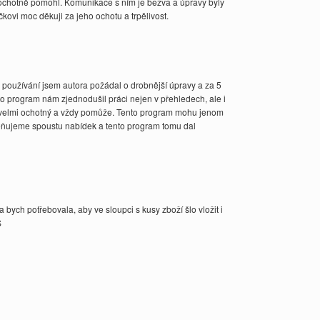
ochotně pomohl. Komunikace s ním je bezva a úpravy byly
ovi moc děkuji za jeho ochotu a trpělivost.
 používání jsem autora požádal o drobnější úpravy a za 5
o program nám zjednodušil práci nejen v přehledech, ale i
e velmi ochotný a vždy pomůže. Tento program mohu jenom
naceňujeme spoustu nabídek a tento program tomu dal
a bych potřebovala, aby ve sloupci s kusy zboží šlo vložit i
S