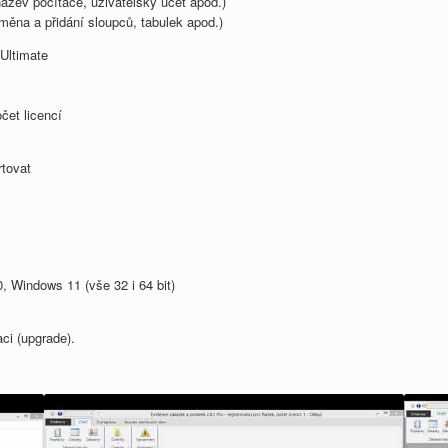
název počítače, uživatelský účet apod.)
ěna a přidání sloupců, tabulek apod.)
 Ultimate
čet licencí
rtovat
Windows 11 (vše 32 i 64 bit)
aci (upgrade).