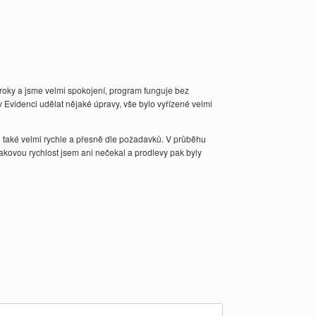
roky a jsme velmi spokojení, program funguje bez
v Evidenci udělat nějaké úpravy, vše bylo vyřízené velmi
l také velmi rychle a přesně dle požadavků. V průběhu
akovou rychlost jsem ani nečekal a prodlevy pak byly