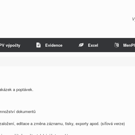
V
PV výpočty
Evidence
Excel
MenP
akázek a poptávek.
 množství dokumentů
založení, editace a změna záznamu, tisky, exporty apod. (síťová verze)