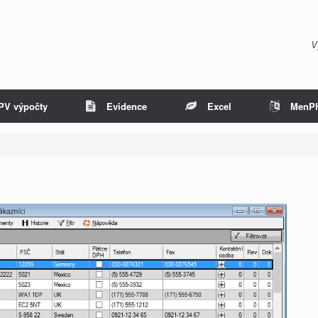
V
PV výpočty
Evidence
Excel
MenP