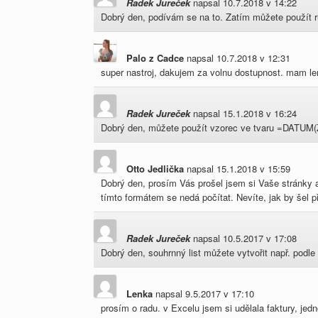
Radek Jureček
napsal
10.7.2018
v
14:22
Dobrý den, podívám se na to. Zatím můžete použít ruční
Palo z Cadce
napsal
10.7.2018
v
12:31
super nastroj, dakujem za volnu dostupnost. mam len
Radek Jureček
napsal
15.1.2018
v
16:24
Dobrý den, můžete použít vzorec ve tvaru =DATUM(
Otto Jedlička
napsal
15.1.2018
v
15:59
Dobrý den, prosím Vás prošel jsem si Vaše stránky a
tímto formátem se nedá počítat. Nevíte, jak by šel
Radek Jureček
napsal
10.5.2017
v
17:08
Dobrý den, souhrnný list můžete vytvořit např. podle
Lenka
napsal
9.5.2017
v
17:10
prosím o radu. v Excelu jsem si udělala faktury, jed