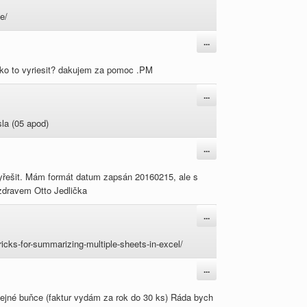
metabox.
e/
Přepnout
...
tento
metabox.
 Ako to vyriesit? dakujem za pomoc .PM
Přepnout
...
tento
metabox.
la (05 apod)
Přepnout
...
tento
metabox.
 vyřešit. Mám formát datum zapsán 20160215, ale s
zdravem Otto Jedlička
Přepnout
...
tento
metabox.
ricks-for-summarizing-multiple-sheets-in-excel/
Přepnout
...
tento
metabox.
 stejné buňce (faktur vydám za rok do 30 ks) Ráda bych