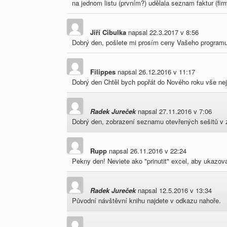
na jednom listu (prvním?) udělala seznam faktur (fi
Jiří Cibulka
napsal
22.3.2017
v
8:56
Dobrý den, pošlete mi prosím ceny Vašeho programu.
Filippes
napsal
26.12.2016
v
11:17
Dobrý den Chtěl bych popřát do Nového roku vše nej
Radek Jureček
napsal
27.11.2016
v
7:06
Dobrý den, zobrazení seznamu otevřených sešitů v z
Rupp
napsal
26.11.2016
v
22:24
Pekny den! Neviete ako "prinutit" excel, aby ukazov
Radek Jureček
napsal
12.5.2016
v
13:34
Původní návštěvní knihu najdete v odkazu nahoře.