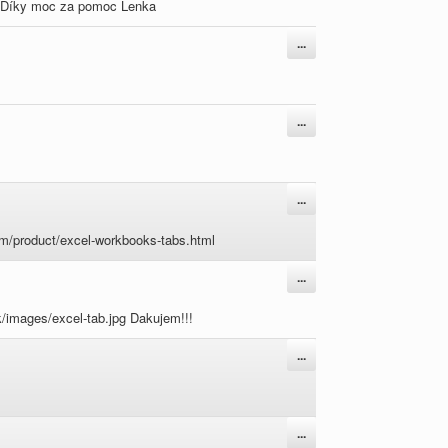
ky? Díky moc za pomoc Lenka
Přepnout
...
tento
metabox.
Přepnout
...
tento
metabox.
Přepnout
...
tento
metabox.
om/product/excel-workbooks-tabs.html
Přepnout
...
tento
metabox.
k/images/excel-tab.jpg Dakujem!!!
Přepnout
...
tento
metabox.
Přepnout
...
tento