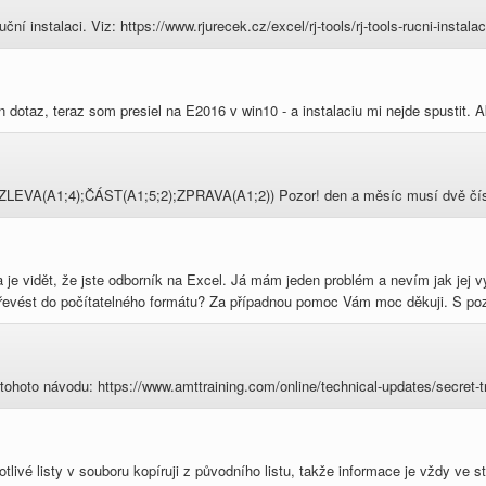
 instalaci. Viz: https://www.rjurecek.cz/excel/rj-tools/rj-tools-rucni-instalac
 dotaz, teraz som presiel na E2016 v win10 - a instalaciu mi nejde spustit.
ZLEVA(A1;4);ČÁST(A1;5;2);ZPRAVA(A1;2)) Pozor! den a měsíc musí dvě čís
 je vidět, že jste odborník na Excel. Já mám jeden problém a nevím jak jej
 převést do počítatelného formátu? Za případnou pomoc Vám moc děkuji. S po
 tohoto návodu: https://www.amttraining.com/online/technical-updates/secret-t
notlivé listy v souboru kopíruji z původního listu, takže informace je vždy ve