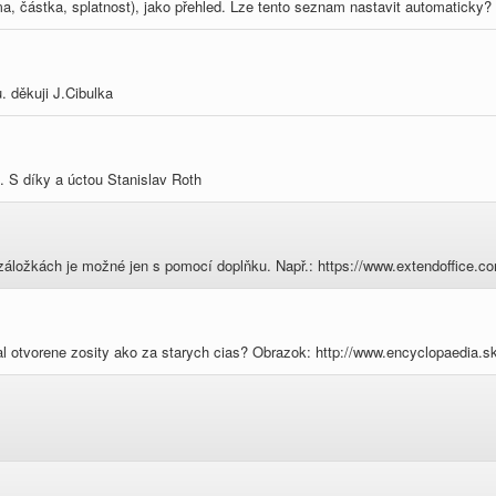
rma, částka, splatnost), jako přehled. Lze tento seznam nastavit automatic
 děkuji J.Cibulka
. S díky a úctou Stanislav Roth
áložkách je možné jen s pomocí doplňku. Např.: https://www.extendoffice.c
al otvorene zosity ako za starych cias? Obrazok: http://www.encyclopaedia.s