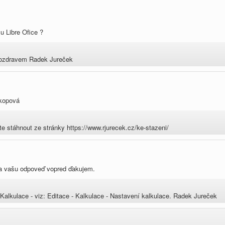
u Libre Ofice ?
 pozdravem Radek Jureček
Škopová
 stáhnout ze stránky https://www.rjurecek.cz/ke-stazeni/
Za vašu odpoveď vopred ďakujem.
alkulace - viz: Editace - Kalkulace - Nastavení kalkulace. Radek Jureček