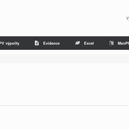
V
PV výpočty
Evidence
Excel
MenP