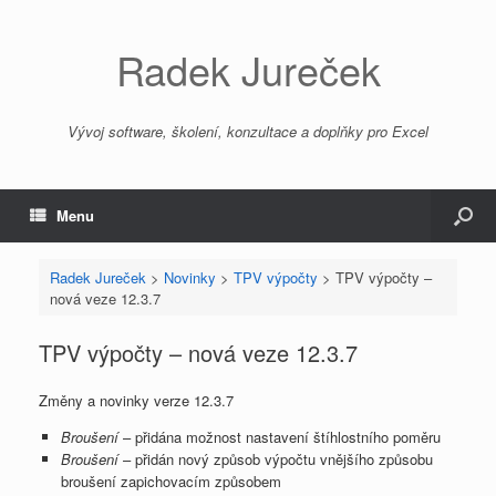
Radek Jureček
Vývoj software, školení, konzultace a doplňky pro Excel
Menu
Radek Jureček
>
Novinky
>
TPV výpočty
>
TPV výpočty –
nová veze 12.3.7
TPV výpočty – nová veze 12.3.7
Změny a novinky verze 12.3.7
Broušení
– přidána možnost nastavení štíhlostního poměru
Broušení
– přidán nový způsob výpočtu vnějšího způsobu
broušení zapichovacím způsobem