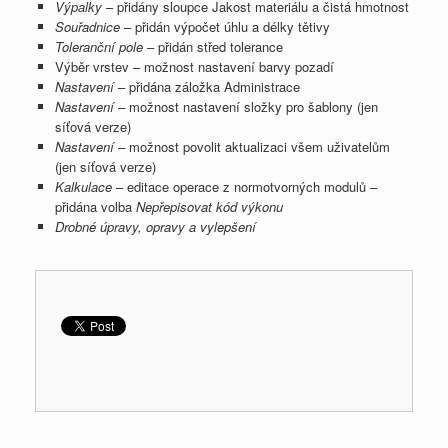
Výpalky
– přidány sloupce Jakost materiálu a čistá hmotnost
Souřadnice
– přidán výpočet úhlu a délky tětivy
Toleranční pole
– přidán střed tolerance
Výběr vrstev – možnost nastavení barvy pozadí
Nastavení
– přidána záložka Administrace
Nastavení
– možnost nastavení složky pro šablony (jen
síťová verze)
Nastavení
– možnost povolit aktualizaci všem uživatelům
(jen síťová verze)
Kalkulace
– editace operace z normotvorných modulů –
přidána volba
Nepřepisovat kód výkonu
Drobné úpravy, opravy a vylepšení