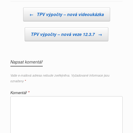
Post navigation
←
TPV výpočty – nová videoukázka
TPV výpočty – nová veze 12.3.7
→
Napsat komentář
Vaše e-mailová adresa nebude zveřejněna.
Vyžadované informace jsou
označeny
*
Komentář
*