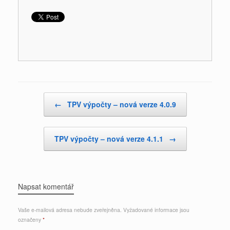
Post navigation
←
TPV výpočty – nová verze 4.0.9
TPV výpočty – nová verze 4.1.1
→
Napsat komentář
Vaše e-mailová adresa nebude zveřejněna.
Vyžadované informace jsou
označeny
*