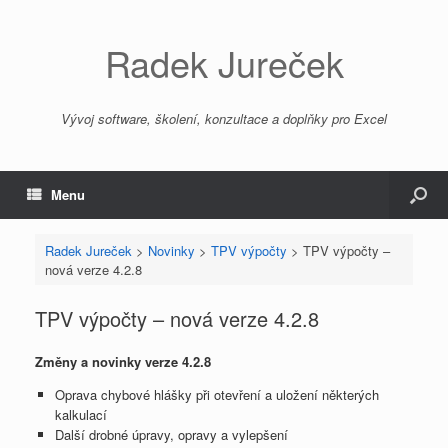
Radek Jureček
Vývoj software, školení, konzultace a doplňky pro Excel
Menu
Radek Jureček
>
Novinky
>
TPV výpočty
>
TPV výpočty –
nová verze 4.2.8
TPV výpočty – nová verze 4.2.8
Změny a novinky verze 4.2.8
Oprava chybové hlášky při otevření a uložení některých
kalkulací
Další drobné úpravy, opravy a vylepšení