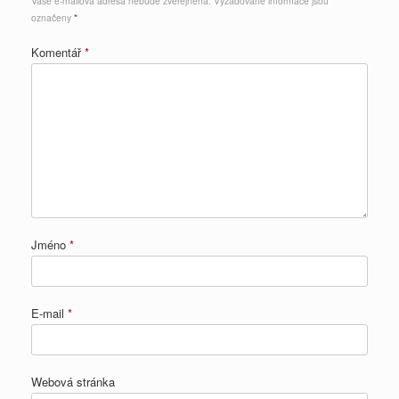
Vaše e-mailová adresa nebude zveřejněna.
Vyžadované informace jsou
označeny
*
Komentář
*
Jméno
*
E-mail
*
Webová stránka