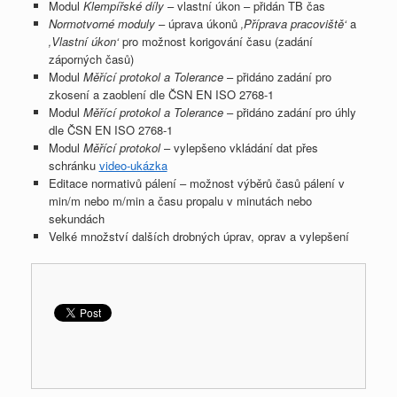
Modul
Klempířské díly
– vlastní úkon – přidán TB čas
Normotvorné moduly
– úprava úkonů
‚Příprava pracoviště‘
a
‚Vlastní úkon‘
pro možnost korigování času (zadání
záporných časů)
Modul
Měřící protokol a Tolerance
– přidáno zadání pro
zkosení a zaoblení dle ČSN EN ISO 2768-1
Modul
Měřící protokol a Tolerance
– přidáno zadání pro úhly
dle ČSN EN ISO 2768-1
Modul
Měřící protokol
– vylepšeno vkládání dat přes
schránku
video-ukázka
Editace normativů pálení – možnost výběrů časů pálení v
min/m nebo m/min a času propalu v minutách nebo
sekundách
Velké množství dalších drobných úprav, oprav a vylepšení