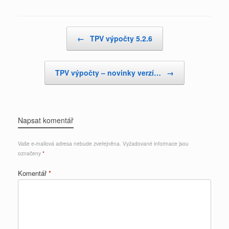
Post navigation
←
TPV výpočty 5.2.6
TPV výpočty – novinky verzí…
→
Napsat komentář
Vaše e-mailová adresa nebude zveřejněna.
Vyžadované informace jsou
označeny
*
Komentář
*