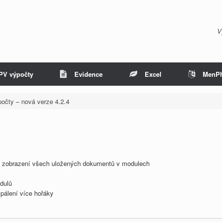
V
PV výpočty
Evidence
Excel
MenP
očty – nová verze 4.2.4
í zobrazení všech uložených dokumentů v modulech
dulů
 pálení více hořáky