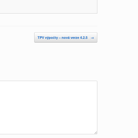
TPV výpočty – nová verze 4.2.5
→