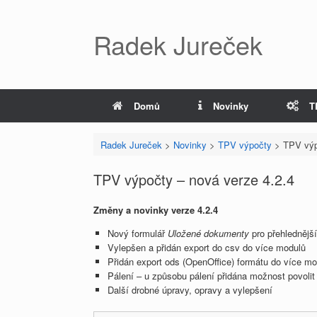
Radek Jureček
Domů
Novinky
T
Radek Jureček
>
Novinky
>
TPV výpočty
>
TPV výp
TPV výpočty – nová verze 4.2.4
Změny a novinky verze 4.2.4
Nový formulář
Uložené dokumenty
pro přehlednějš
Vylepšen a přidán export do csv do více modulů
Přidán export ods (OpenOffice) formátu do více mo
Pálení – u způsobu pálení přidána možnost povolit
Další drobné úpravy, opravy a vylepšení