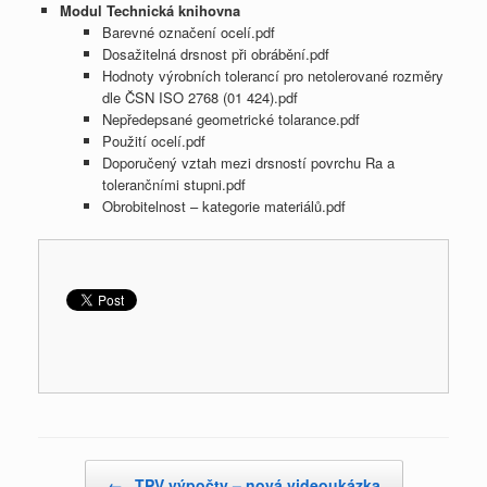
Modul Technická knihovna
Barevné označení ocelí.pdf
Dosažitelná drsnost při obrábění.pdf
Hodnoty výrobních tolerancí pro netolerované rozměry
dle ČSN ISO 2768 (01 424).pdf
Nepředepsané geometrické tolarance.pdf
Použití ocelí.pdf
Doporučený vztah mezi drsností povrchu Ra a
tolerančními stupni.pdf
Obrobitelnost – kategorie materiálů.pdf
Post navigation
←
TPV výpočty – nová videoukázka