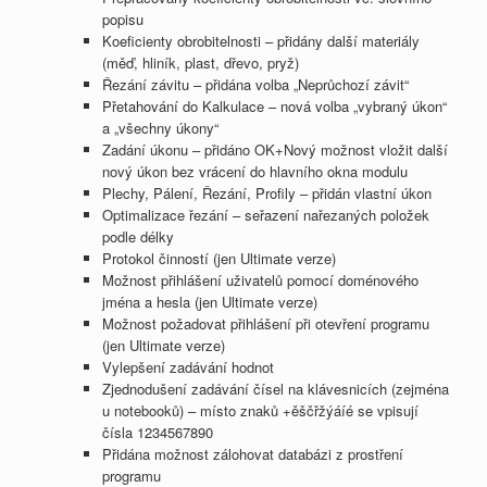
popisu
Koeficienty obrobitelnosti – přidány další materiály
(měď, hliník, plast, dřevo, pryž)
Řezání závitu – přidána volba „Neprůchozí závit“
Přetahování do Kalkulace – nová volba „vybraný úkon“
a „všechny úkony“
Zadání úkonu – přidáno OK+Nový možnost vložit další
nový úkon bez vrácení do hlavního okna modulu
Plechy, Pálení, Řezání, Profily – přidán vlastní úkon
Optimalizace řezání – seřazení nařezaných položek
podle délky
Protokol činností (jen Ultimate verze)
Možnost přihlášení uživatelů pomocí doménového
jména a hesla (jen Ultimate verze)
Možnost požadovat přihlášení při otevření programu
(jen Ultimate verze)
Vylepšení zadávání hodnot
Zjednodušení zadávání čísel na klávesnicích (zejména
u notebooků) – místo znaků +ěščřžýáíé se vpisují
čísla 1234567890
Přidána možnost zálohovat databázi z prostření
programu