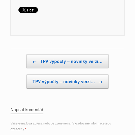
Post navigation
←
TPV výpočty – novinky verzí…
TPV výpočty – novinky verzí…
→
Napsat komentář
Vaše e-mailová adresa nebude zveřejněna.
Vyžadované informace jsou
označeny
*