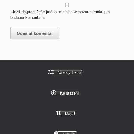
Uložit do prohlížeče jméno, e-mail a webovou stránku pro
budoucí komentáře.
Návody Excel
Ke stažení
Mapa
Novinky