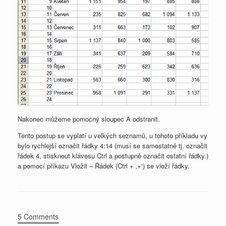
Nakonec můžeme pomocný sloupec A odstranit.
Tento postup se vyplatí u velkých seznamů, u tohoto příkladu vy
bylo rychlejší označit řádky 4:14 (musí se samostatně tj. označit
řádek 4, stisknout klávesu Ctrl a postupně označit ostatní řádky.)
a pomocí příkazu Vložit – Řádek (Ctrl + ‚+‘) se vloží řádky.
5 Comments