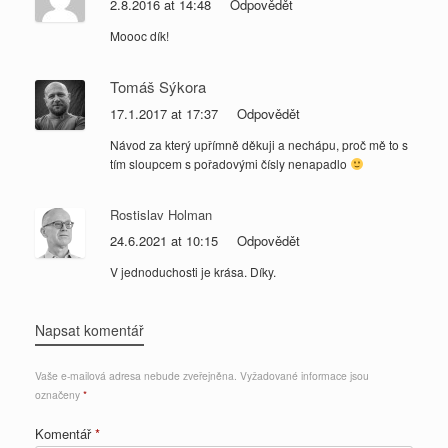
2.8.2016 at 14:48
Odpovědět
Moooc dík!
Tomáš Sýkora
17.1.2017 at 17:37
Odpovědět
Návod za který upřímně děkuji a nechápu, proč mě to s
tím sloupcem s pořadovými čísly nenapadlo
Rostislav Holman
24.6.2021 at 10:15
Odpovědět
V jednoduchosti je krása. Díky.
Napsat komentář
Vaše e-mailová adresa nebude zveřejněna.
Vyžadované informace jsou
označeny
*
Komentář
*