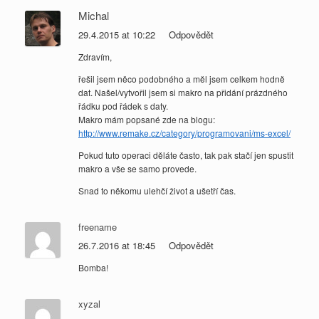
Michal
29.4.2015 at 10:22
Odpovědět
Zdravím,
řešil jsem něco podobného a měl jsem celkem hodně
dat. Našel/vytvořil jsem si makro na přidání prázdného
řádku pod řádek s daty.
Makro mám popsané zde na blogu:
http://www.remake.cz/category/programovani/ms-excel/
Pokud tuto operaci děláte často, tak pak stačí jen spustit
makro a vše se samo provede.
Snad to někomu ulehčí život a ušetří čas.
freename
26.7.2016 at 18:45
Odpovědět
Bomba!
xyzal