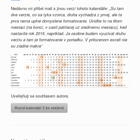
Nedávno mi přišel mail s jinou verzí tohoto kalendáře:
„Su tam
dve verzie, co sa tyka vzorca, druha vychadza z prvej, ale ta
prva nema uplne domyslene formatovanie. Uvidite to na 6tom
mesiaci (na konci, v casti patriacej uz siedmemu mesiacu), ked
nastavite rok 2015, napriklad. Ja osobne budem vyuzivat druhu
verziu a tam je formatovanie v poriadku. V prilozenom exceli nie
su ziadne makra“
Uveřejňuji se souhlasem autora.
Roční kalendář 2 ke stažení