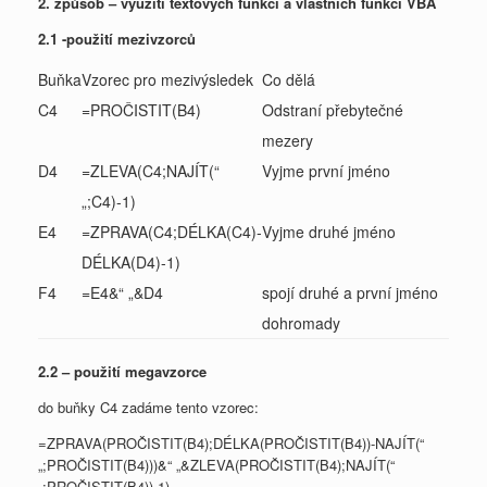
2. způsob – využití textových funkcí a vlastních funkcí VBA
2.1 -použití mezivzorců
Buňka
Vzorec pro mezivýsledek
Co dělá
C4
=PROČISTIT(B4)
Odstraní přebytečné
mezery
D4
=ZLEVA(C4;NAJÍT(“
Vyjme první jméno
„;C4)-1)
E4
=ZPRAVA(C4;DÉLKA(C4)-
Vyjme druhé jméno
DÉLKA(D4)-1)
F4
=E4&“ „&D4
spojí druhé a první jméno
dohromady
2.2 – použití megavzorce
do buňky C4 zadáme tento vzorec:
=ZPRAVA(PROČISTIT(B4);DÉLKA(PROČISTIT(B4))-NAJÍT(“
„;PROČISTIT(B4)))&“ „&ZLEVA(PROČISTIT(B4);NAJÍT(“
„;PROČISTIT(B4))-1)