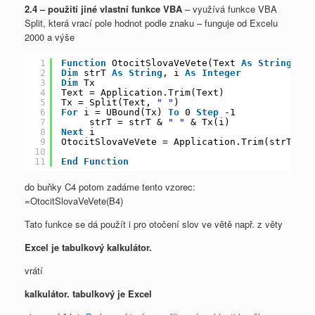
2.4 – použití jiné vlastní funkce VBA
– využívá funkce VBA
Split, která vrací pole hodnot podle znaku – funguje od Excelu
2000 a výše
1
Function
OtocitSlovaVeVete(Text 
As
String
) 
As
2
Dim
strT 
As
String
, i 
As
Integer
3
Dim
Tx
4
Text = Application.Trim(Text)
5
Tx = Split(Text, 
" "
)
6
For
i = UBound(Tx) 
To
0 
Step
-1
7
strT = strT & 
" "
& Tx(i)
8
Next
i
9
OtocitSlovaVeVete = Application.Trim(strT)
10
11
End
Function
do buňky C4 potom zadáme tento vzorec:
=OtocitSlovaVeVete(B4)
Tato funkce se dá použít i pro otočení slov ve větě např. z věty
Excel je tabulkový kalkulátor.
vrátí
kalkulátor. tabulkový je Excel