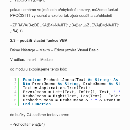
pokud nemáme ve jménech přebytečné mezery, můžeme funkci
PROČISTIT vynechat a vzorec tak zjednodušit a zpřehlednit
=ZPRAVA(B4;DÉLKA(B4)-NAJÍT(“ „;B4))&“ „&ZLEVA(B4;NAJÍT(“
„;B4)-1)
2.3 – použití vlastní funkce VBA
Dáme Nástroje – Makro – Editor jazyka Visual Basic
V editoru Insert – Module
do modulu zkopírujeme tento kód:
1
Function
ProhoditJmena(Text 
As
String
) 
As
Stri
2
Dim
PrvniJmeno 
As
String
, DruheJmeno 
As
String
3
Text = Application.Trim(Text)
4
PrvniJmeno = Left(Text, InStr(1, Text, 
" "
))
5
DruheJmeno = Right(Text, Len(Text) - InStr(1, 
6
ProhoditJmena = DruheJmeno & 
" "
& PrvniJmeno
7
End
Function
do buňky C4 zadáme tento vzorec:
=ProhoditJmena(B4)