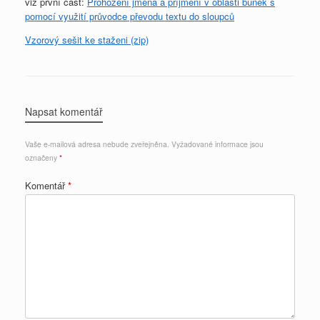
viz první část:
Prohození jména a příjmení v oblasti buněk s
pomocí využití průvodce převodu textu do sloupců
Vzorový sešit ke staženi (zip)
Napsat komentář
Vaše e-mailová adresa nebude zveřejněna.
Vyžadované informace jsou
označeny
*
Komentář
*