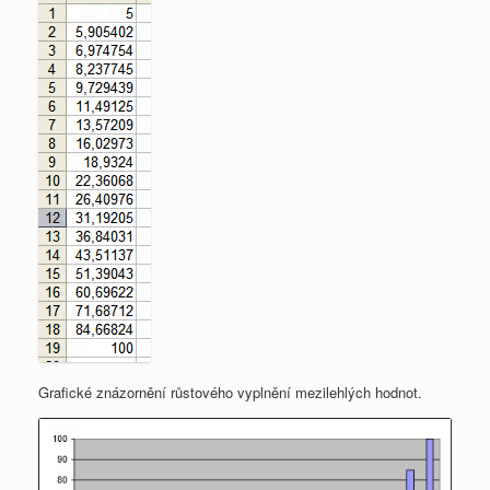
Grafické znázornění růstového vyplnění mezilehlých hodnot.