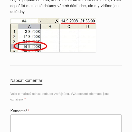
dopočítá mezilehlé datumy včetně části dne, ale my vidíme jen
celé dny.
Napsat komentář
Vaše e-mailová adresa nebude zveřejněna.
Vyžadované informace jsou
označeny
*
Komentář
*