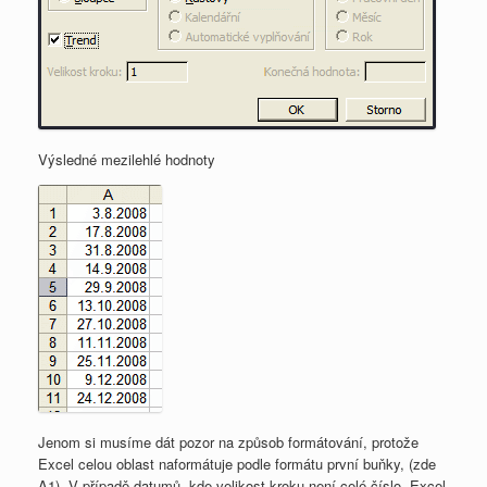
Výsledné mezilehlé hodnoty
Jenom si musíme dát pozor na způsob formátování, protože
Excel celou oblast naformátuje podle formátu první buňky, (zde
A1). V případě datumů, kde velikost kroku není celé číslo, Excel