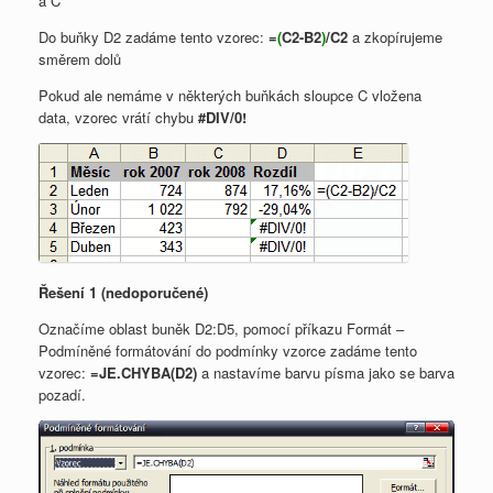
a C
Do buňky D2 zadáme tento vzorec:
=
(
C2-B2
)
/C2
a zkopírujeme
směrem dolů
Pokud ale nemáme v některých buňkách sloupce C vložena
data, vzorec vrátí chybu
#DIV/0!
Řešení 1 (nedoporučené)
Označíme oblast buněk D2:D5, pomocí příkazu Formát –
Podmíněné formátování do podmínky vzorce zadáme tento
vzorec:
=JE.CHYBA(D2)
a nastavíme barvu písma jako se barva
pozadí.