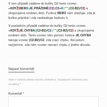
V tom případě zadáme do buňky D2 tento vzorec:
=KDYŽ
(
NEBO
(
JE.PRÁZDNÉ
(
C2
)
;C2=0
)
;““;
(
C2-B2
)
/C2
)
a
zkopírujeme směrem dolů. Funkce
NEBO
nám otestuje, zda je
buňka prázdná i zda neobsahuje hodnotu 0.
V posledním případě zadáme do buňky D2 tento vzorec:
=KDYŽ
(
JE.CHYBA
(
(
C2-B2
)
/C2
)
;““;
(
C2-B2
)
/C2
)
a zkopírujeme
směrem dolů. Tento vzorec nám pomocí funkce
JE.CHYBA
testuje vzorec
(
C2-B2
)
/C2
, zda vrací chybu. Ale potom
nezjistíme, zda nám vzorec nevrací chybu z jiného důvodu.
Napsat komentář
Vaše e-mailová adresa nebude zveřejněna.
Vyžadované informace jsou
označeny
*
Komentář
*