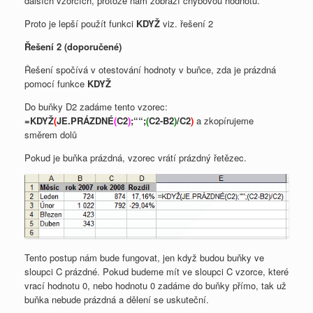
dalších vzorcích, protože nám zobrazí chybovou hodnotu.
Proto je lepší použít funkci
KDYŽ
viz. řešení 2
Řešení 2 (doporučené)
Řešení spočívá v otestování hodnoty v buňce, zda je prázdná
pomocí funkce
KDYŽ
Do buňky D2 zadáme tento vzorec:
=KDYŽ
(
JE.PRÁZDNÉ
(
C2
)
;““;
(
C2-B2
)
/C2
)
a zkopírujeme
směrem dolů
Pokud je buňka prázdná, vzorec vrátí prázdný řetězec.
Tento postup nám bude fungovat, jen když budou buňky ve
sloupci C prázdné. Pokud budeme mít ve sloupci C vzorce, které
vrací hodnotu 0, nebo hodnotu 0 zadáme do buňky přímo, tak už
buňka nebude prázdná a dělení se uskuteční.