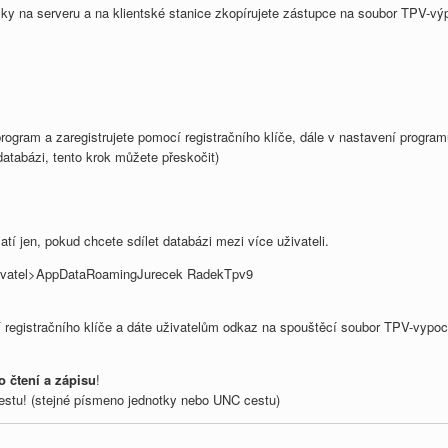
ložky na serveru a na klientské stanice zkopírujete zástupce na soubor TPV-vý
ogram a zaregistrujete pomocí registračního klíče, dále v nastavení program
databázi, tento krok můžete přeskočit)
latí jen, pokud chcete sdílet databázi mezi více uživateli.
<uživatel>AppDataRoamingJurecek RadekTpv9
cí registračního klíče a dáte uživatelům odkaz na spouštěcí soubor TPV-vypo
o čtení a zápisu
!
estu! (stejné písmeno jednotky nebo UNC cestu)