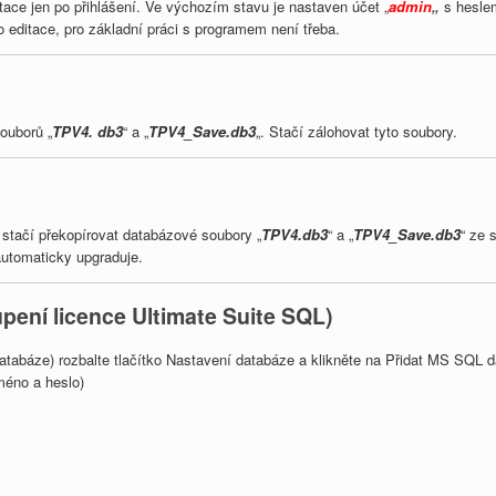
ditace jen po přihlášení. Ve výchozím stavu je nastaven účet „
admin
„
s hesle
pro editace, pro základní práci s programem není třeba.
ouborů „
TPV4. db3
“ a „
TPV4_Save.db3
„. Stačí zálohovat tyto soubory.
stačí překopírovat databázové soubory „
TPV4.db3
“ a „
TPV4_Save.db3
“ ze 
automaticky upgraduje.
pení licence Ultimate Suite SQL)
tabáze) rozbalte tlačítko Nastavení databáze a klikněte na Přidat MS SQL da
méno a heslo)