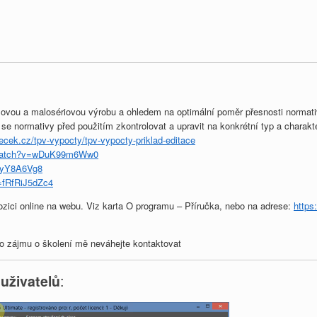
ovou a malosériovou výrobu a ohledem na optimální poměr přesnosti normati
se normativy před použitím zkontrolovat a upravit na konkrétní typ a charakt
recek.cz/tpv-vypocty/tpv-vypocty-priklad-editace
/watch?v=wDuK99m6Ww0
VyY8A6Vg8
=fRfRiJ5dZc4
pozici online na webu. Viz karta O programu – Příručka, nebo na adrese:
https
bo zájmu o školení mě neváhejte kontaktovat
 uživatelů
: