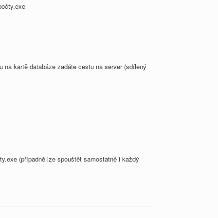
počty.exe
u na kartě databáze zadáte cestu na server (sdílený
cty.exe (případně lze spouštět samostatně i každý