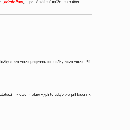
m „
adminPsw
„
– po přihlášení může tento účet
složky staré verze programu do složky nové verze. Při
tabázi – v dalším okně vyplňte údaje pro přihlášení k