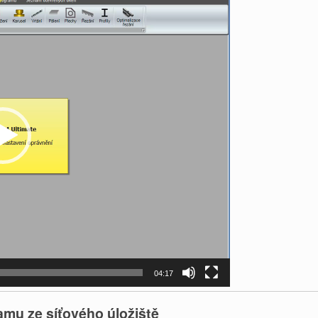
04:17
amu ze síťového úložiště