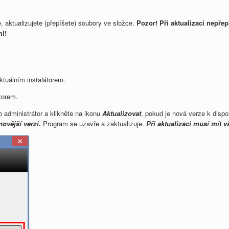
, aktualizujete (přepíšete) soubory ve složce.
Pozor! Při aktualizaci nepře
l!
ktuálním instalátorem.
átorem.
o administrátor a klikněte na ikonu
Aktualizovat
, pokud je nová verze k dispo
ovější verzi.
Program se uzavře a zaktualizuje.
Při aktualizaci musí mít v