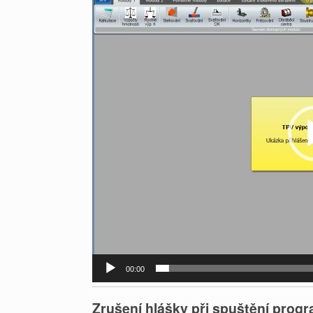
přehrávač
00:00
Zrušení hlášky při spuštění progr