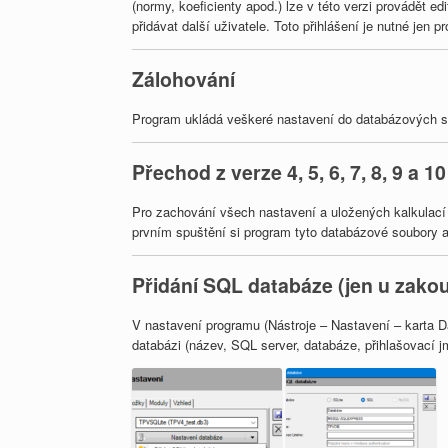
(normy, koeficienty apod.) lze v této verzi provádět e
přidávat další uživatele. Toto přihlášení je nutné jen 
Zálohování
Program ukládá veškeré nastavení do databázových s
Přechod z verze 4, 5, 6, 7, 8, 9 a 10
Pro zachování všech nastavení a uložených kalkulací 
prvním spuštění si program tyto databázové soubory 
Přidání SQL databáze (jen u zakou
V nastavení programu (Nástroje – Nastavení – karta Da
databázi (název, SQL server, databáze, přihlašovací j