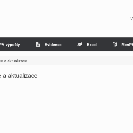
V
PV výpočty
Evidence
Excel
MenP
ce a aktualizace
 a aktualizace
: