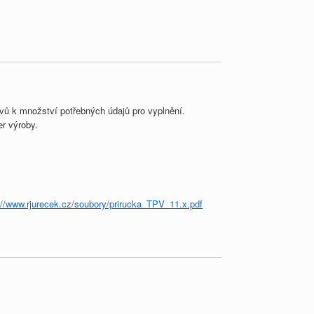
vů k množství potřebných údajů pro vyplnění.
er výroby.
://www.rjurecek.cz/soubory/prirucka_TPV_11.x.pdf