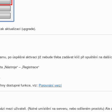
tak aktualizaci (upgrade).
amu, po úspěšné aktivaci již nebude třeba zadávat klíč při spuštění na další
a „Nástroje“ – „Registrace“
.
chny dostupné funkce, viz:
Porovnání verzí
bázi mezi uživateli. (Nutné umístění na serveru, nebo sdíleném prostotu) Al