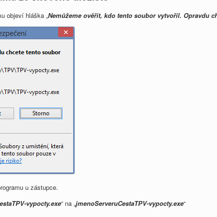
u objeví hláška „
Nemůžeme ověřit, kdo tento soubor vytvořil. Opravdu ch
 programu u zástupce.
estaTPV-vypocty.exe
“ na „
jmenoServeruCestaTPV-vypocty.exe
“