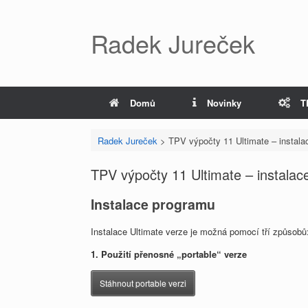
Radek Jureček
Domů
Novinky
T
Radek Jureček
>
TPV výpočty 11 Ultimate – instala
TPV výpočty 11 Ultimate – instalace
Instalace programu
Instalace Ultimate verze je možná pomocí tří způsobů
1. Použití přenosné „portable“ verze
Stáhnout portable verzi