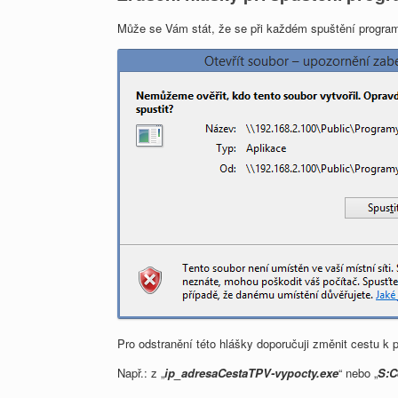
Může se Vám stát, že se při každém spuštění program
Pro odstranění této hlášky doporučuji změnit cestu k
Např.: z „
ip_adresaCestaTPV-vypocty.exe
“ nebo „
S:C