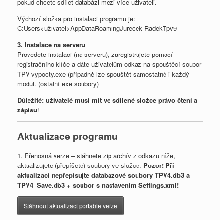
pokud chcete sdílet databázi mezi více uživateli.
Výchozí složka pro instalaci programu je:
C:Users<uživatel>AppDataRoamingJurecek RadekTpv9
3. Instalace na serveru
Provedete instalaci (na serveru), zaregistrujete pomocí
registračního klíče a dáte uživatelům odkaz na spouštěcí soubor
TPV-vypocty.exe (případně lze spouštět samostatně i každý
modul. (ostatní exe soubory)
Důležité: uživatelé musí mít ve sdílené složce právo čtení a
zápisu
!
Aktualizace programu
1. Přenosná verze – stáhnete zip archív z odkazu níže,
aktualizujete (přepíšete) soubory ve složce.
Pozor! Při
aktualizaci nepřepisujte databázové soubory TPV4.db3 a
TPV4_Save.db3 + soubor s nastavením Settings.xml!
Stáhnout aktualizaci portable verze