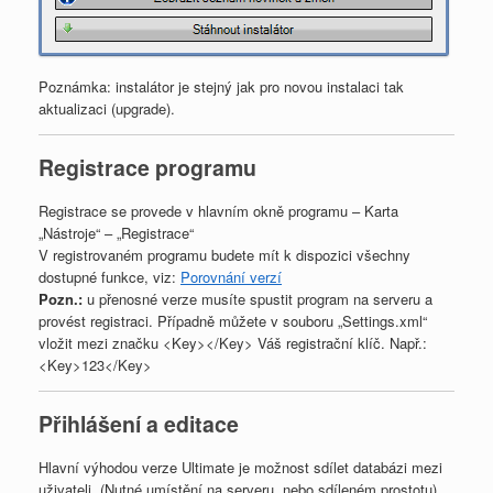
Poznámka: instalátor je stejný jak pro novou instalaci tak
aktualizaci (upgrade).
Registrace programu
Registrace se provede v hlavním okně programu – Karta
„Nástroje“ – „Registrace“
V registrovaném programu budete mít k dispozici všechny
dostupné funkce, viz:
Porovnání verzí
Pozn.:
u přenosné verze musíte spustit program na serveru a
provést registraci. Případně můžete v souboru „Settings.xml“
vložit mezi značku <Key></Key> Váš registrační klíč. Např.:
<Key>123</Key>
Přihlášení a editace
Hlavní výhodou verze Ultimate je možnost sdílet databázi mezi
uživateli. (Nutné umístění na serveru, nebo sdíleném prostotu)