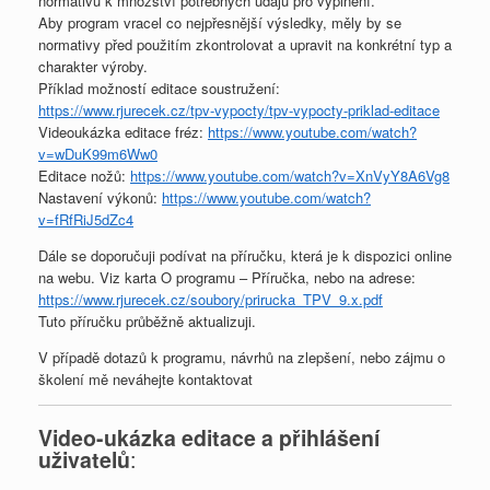
normativů k množství potřebných údajů pro vyplnění.
Aby program vracel co nejpřesnější výsledky, měly by se
normativy před použitím zkontrolovat a upravit na konkrétní typ a
charakter výroby.
Příklad možností editace soustružení:
https://www.rjurecek.cz/tpv-vypocty/tpv-vypocty-priklad-editace
Videoukázka editace fréz:
https://www.youtube.com/watch?
v=wDuK99m6Ww0
Editace nožů:
https://www.youtube.com/watch?v=XnVyY8A6Vg8
Nastavení výkonů:
https://www.youtube.com/watch?
v=fRfRiJ5dZc4
Dále se doporučuji podívat na příručku, která je k dispozici online
na webu. Viz karta O programu – Příručka, nebo na adrese:
https://www.rjurecek.cz/soubory/prirucka_TPV_9.x.pdf
Tuto příručku průběžně aktualizuji.
V případě dotazů k programu, návrhů na zlepšení, nebo zájmu o
školení mě neváhejte kontaktovat
Video-ukázka editace a přihlášení
uživatelů
: