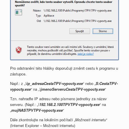
Pro odstranění této hlášky doporučuji změnit cestu k programu u
zástupce.
Např.: z „
\ip_adresaCestaTPV-vypocty.exe
“ nebo „
S:CestaTPV-
vypocty.exe
“ na „
\jmenoServeruCestaTPV-vypocty.exe
“
Tzn. nahraďte IP adresu nebo písmeno jednotky za název
serveru. (Např.: „
\192.168.2.100TPVTPV-vypocty.exe
“ na
„
mujNASTPVTPV-vypocty.exe
“
Dále zkontrolujte na lokálním počítači „
Možnosti internetu
“
(Internet Explorer – Možnosti internetu)