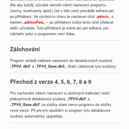
Ale aby každý uživatel nemohl měnit nastavení programu
(normy, koeficienty apod.) lze v této verzi provádět editace jen
po přihlášení. Ve výchozím stavu je nastaven účet „
admin
„
s
heslem „
adminPsw
„
– po přihlášení může tento účet přidávat
další uživatele. Toto přihlášení je nutné jen pro editace, pro
základní práci s programem není třeba.
Zálohování
Program ukládá veškeré nastavení do databázových souborů
„
TPV4. db3
“ a „
TPV4_Save.db3
„. Stačí zálohovat tyto soubory.
Přechod z verze 4, 5, 6, 7, 8 a 9
Pro zachování všech nastavení a uložených kalkulací stačí
překopírovat databázové soubory „
TPV4.db3
“ a
„
TPV4_Save.db3
“ ze složky staré verze programu do složky
nové verze. Při prvním spuštění si program tyto databázové
soubory automaticky upgraduje.