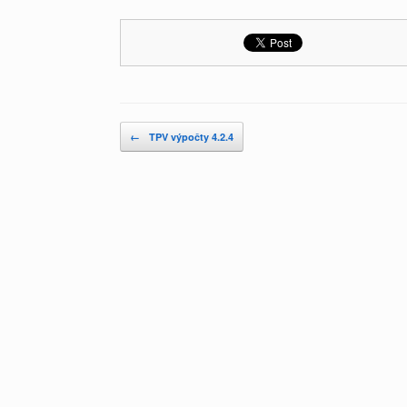
Post navigation
←
TPV výpočty 4.2.4