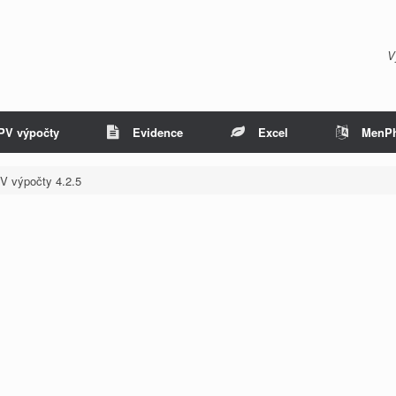
V
PV výpočty
Evidence
Excel
MenP
V výpočty 4.2.5