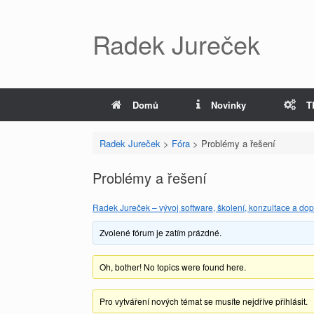
Radek Jureček
Domů
Novinky
T
Radek Jureček
>
Fóra
>
Problémy a řešení
Problémy a řešení
Radek Jureček – vývoj software, školení, konzultace a dop
Zvolené fórum je zatím prázdné.
Oh, bother! No topics were found here.
Pro vytváření nových témat se musíte nejdříve přihlásit.