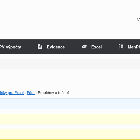
V
PV výpočty
Evidence
Excel
MenP
lňky pro Excel
›
Fóra
›
Problémy a řešení