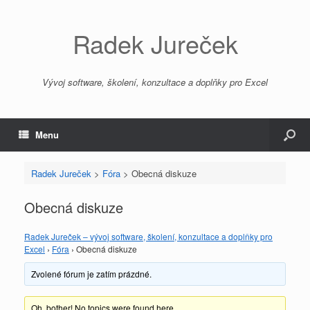
Radek Jureček
Vývoj software, školení, konzultace a doplňky pro Excel
Menu
Radek Jureček
>
Fóra
>
Obecná diskuze
Obecná diskuze
Radek Jureček – vývoj software, školení, konzultace a doplňky pro
Excel
›
Fóra
›
Obecná diskuze
Zvolené fórum je zatím prázdné.
Oh, bother! No topics were found here.