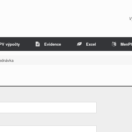
V
PV výpočty
Evidence
Excel
MenP
ednávka