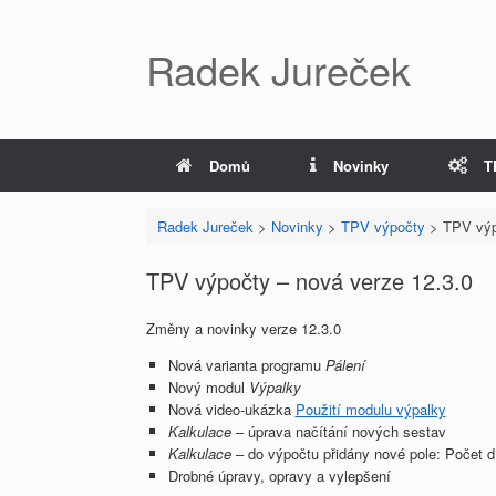
Radek Jureček
Domů
Novinky
T
Radek Jureček
>
Novinky
>
TPV výpočty
>
TPV výp
TPV výpočty – nová verze 12.3.0
Změny a novinky verze 12.3.0
Nová varianta programu
Pálení
Nový modul
Výpalky
Nová video-ukázka
Použití modulu výpalky
Kalkulace
– úprava načítání nových sestav
Kalkulace
– do výpočtu přidány nové pole: Počet dí
Drobné úpravy, opravy a vylepšení