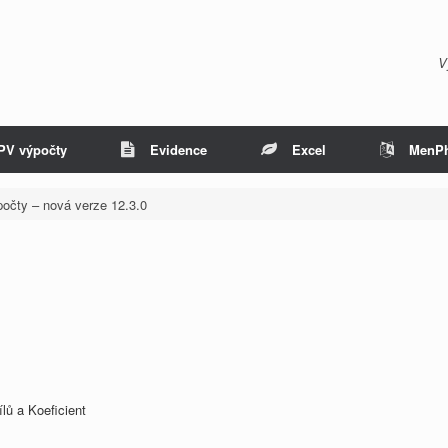
V
PV výpočty
Evidence
Excel
MenP
očty – nová verze 12.3.0
lů a Koeficient