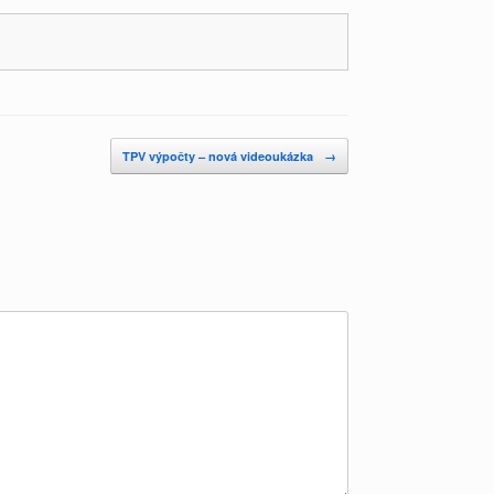
TPV výpočty – nová videoukázka
→