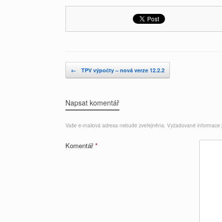
Post navigation
←
TPV výpočty – nová verze 12.2.2
Napsat komentář
Vaše e-mailová adresa nebude zveřejněna.
Vyžadované informace
Komentář
*