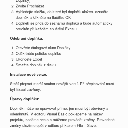
Doplňky)
Zvolte Procházet
Vyhledejte složku, do které byl doplněk uložen. označte
doplněk a klikněte na tlačítko OK
Doplněk se přidá do seznamu doplňků a bude automaticky
otevírán při každém spuštění Excelu
Odebrání doplňku:
Otevřete dialogové okno Doplňky
Odškrtněte políčko doplňku
Ukončete Excel
Smažte doplněk z disku
Instalace nové verze:
Stačí přepsat starší soubor novější verzí. Při přepisování musí
být Excel zavřený.
Úpravy doplňku:
Doplněk můžeme upravovat přímo, jen musí být otevřený a
odemknutý. V editoru Visual Basic poklepeme na název
projektu, zadáme heslo a můžeme provádět změny. Provedené
změny uložíme opět v editoru příkazem File – Save.