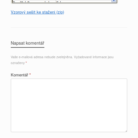
Vzorový sešit ke staženi (zip)
Napsat komentář
Vaše e-mailová adresa nebude zveřejněna.
Vyžadované informace jsou
označeny
*
Komentář
*