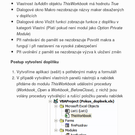
Vlastnost
IsAddIn
objektu
ThisWorkbook
má hodnotu
True
Dialogové okno Makro nezobrazuje názvy maker obsažených
v doplňcích
Dialogové okno Vložit funkci zobrazuje funkce z doplňku v
kategorii Vlastní (Platí pokud není modul jako
Option Private
Module
)
Při nahrávání do paměti se nezobrazuje Povolit makra a
fungují i při nastavení na vysoké zabezpečení
Při uvolnění z paměti se nezobrazuje výzva k uložení změn
Postup vytvoření doplňku
Vytvoříme aplikaci (sešit) s potřebnými makry a formuláři
V případě vytváření vlastních panelů nástrojů a nabídek
přidáme do modulu
ThisWorkbook
událostní procedury
(
Workbook_Ope
n a
Workbook_BeforeClose
), z nichž jsou
volány procedury vytvářející a rušící položku panelu nabídek