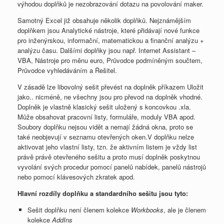
výhodou doplňků je nezobrazování dotazu na povolování maker.
Samotný Excel již obsahuje několik doplňků. Nejznámějším
doplňkem jsou Analytické nástroje, které přidávají nové funkce
pro inženýrskou, informační, matematickou a finanční analýzu +
analýzu času. Dalšími doplňky jsou např. Internet Assistant –
VBA, Nástroje pro měnu euro, Průvodce podmíněným součtem,
Průvodce vyhledáváním a Řešitel.
V zásadě lze libovolný sešit převést na doplněk příkazem Uložit
jako.. nicméně, ne všechny jsou pro převod na doplněk vhodné.
Doplněk je vlastně klasický sešit uložený s koncovkou .xla.
Může obsahovat pracovní listy, formuláře, moduly VBA apod.
Soubory doplňku nejsou vidět a nemají žádná okna, proto se
také neobjevují v seznamu otevřených oken.V doplňku nelze
aktivovat jeho vlastní listy, tzn. že aktivním listem je vždy list
právě právě otevřeného sešitu a proto musí doplněk poskytnou
vyvolání svých procedur pomocí panelů nabídek, panelů nástrojů
nebo pomocí klávesových zkratek apod.
Hlavní rozdíly doplňku a standardního sešitu jsou tyto:
Sešit doplňku není členem kolekce
Workbooks
, ale je členem
kolekce
AddIns