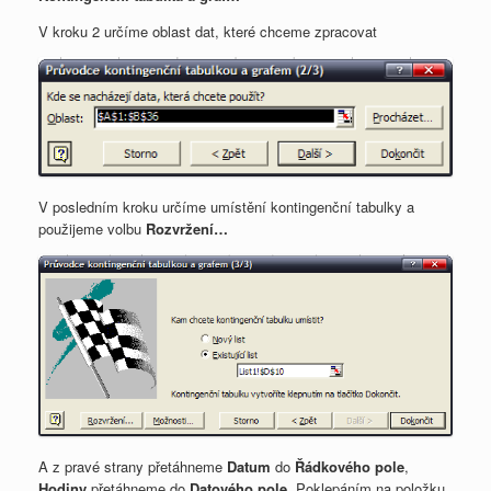
V kroku 2 určíme oblast dat, které chceme zpracovat
V posledním kroku určíme umístění kontingenční tabulky a
použijeme volbu
Rozvržení…
A z pravé strany přetáhneme
Datum
do
Řádkového pole
,
Hodiny
přetáhneme do
Datového pole
. Poklepáním na položku