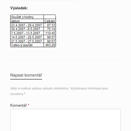
Výsledek:
Napsat komentář
Vaše e-mailová adresa nebude zveřejněna.
Vyžadované informace jsou
označeny
*
Komentář
*