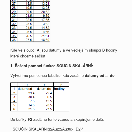
Kde ve sloupci A jsou datumy a ve vedlejším sloupci B hodiny
které chceme sečíst.
1. Řešení pomocí funkce SOUČIN.SKALÁRNÍ:
Vytvoříme pomocnou tabulku, kde zadáme
datumy od
a
do
Do buňky
F2
zadáme tento vzorec a zkopírujeme dolů:
=SOUČIN.SKALÁRNÍ(($A$2:$A$36>=D2)*