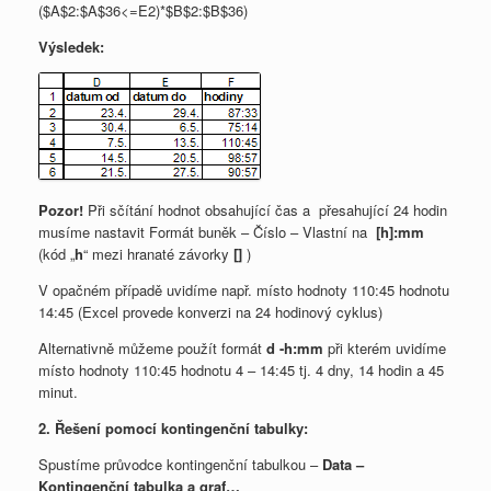
($A$2:$A$36<=E2)*$B$2:$B$36)
Výsledek:
Pozor!
Při sčítání hodnot obsahující čas a přesahující 24 hodin
musíme nastavit Formát buněk – Číslo – Vlastní na
[h]:mm
(kód „
h
“ mezi hranaté závorky
[]
)
V opačném případě uvidíme např. místo hodnoty 110:45 hodnotu
14:45 (Excel provede konverzi na 24 hodinový cyklus)
Alternativně můžeme použít formát
d -h:mm
při kterém uvidíme
místo hodnoty 110:45 hodnotu 4 – 14:45 tj. 4 dny, 14 hodin a 45
minut.
2. Řešení pomocí kontingenční tabulky:
Spustíme průvodce kontingenční tabulkou –
Data –
Kontingenční tabulka a graf…