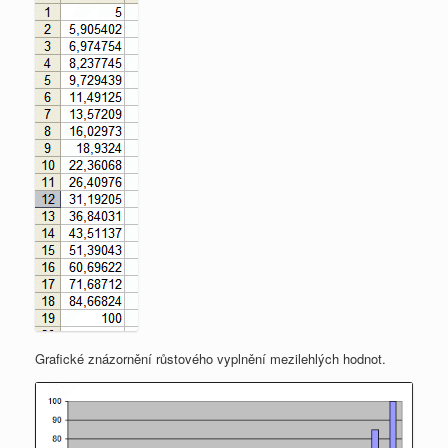
Grafické znázornění růstového vyplnění mezilehlých hodnot.