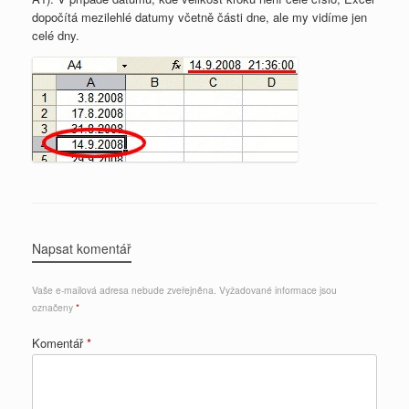
dopočítá mezilehlé datumy včetně části dne, ale my vidíme jen
celé dny.
Napsat komentář
Vaše e-mailová adresa nebude zveřejněna.
Vyžadované informace jsou
označeny
*
Komentář
*