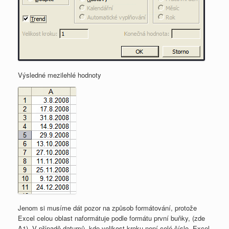
Výsledné mezilehlé hodnoty
Jenom si musíme dát pozor na způsob formátování, protože
Excel celou oblast naformátuje podle formátu první buňky, (zde
A1). V případě datumů, kde velikost kroku není celé číslo, Excel