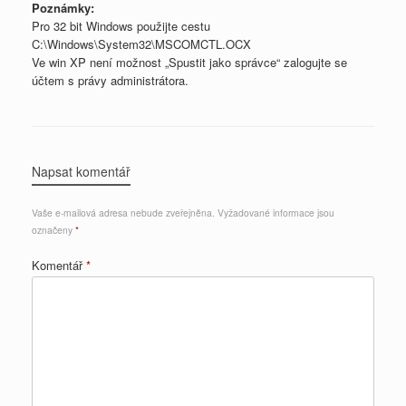
Poznámky:
Pro 32 bit Windows použijte cestu
C:\Windows\System32\MSCOMCTL.OCX
Ve win XP není možnost „Spustit jako správce“ zalogujte se
účtem s právy administrátora.
Napsat komentář
Vaše e-mailová adresa nebude zveřejněna.
Vyžadované informace jsou
označeny
*
Komentář
*