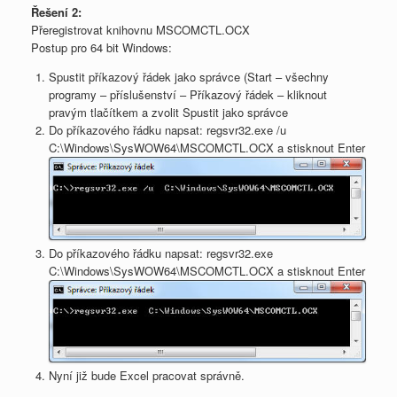
Řešení 2:
Přeregistrovat knihovnu MSCOMCTL.OCX
Postup pro 64 bit Windows:
Spustit příkazový řádek jako správce (Start – všechny
programy – příslušenství – Příkazový řádek – kliknout
pravým tlačítkem a zvolit Spustit jako správce
Do příkazového řádku napsat: regsvr32.exe /u
C:\Windows\SysWOW64\MSCOMCTL.OCX a stisknout Enter
Do příkazového řádku napsat: regsvr32.exe
C:\Windows\SysWOW64\MSCOMCTL.OCX a stisknout Enter
Nyní již bude Excel pracovat správně.